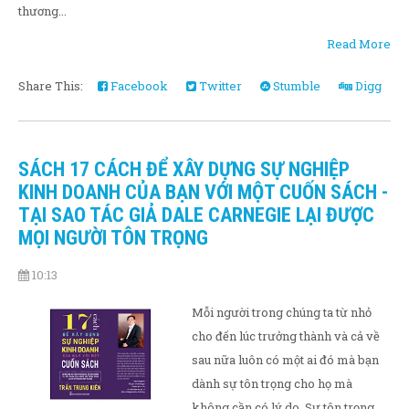
thương...
Read More
Share This:
Facebook
Twitter
Stumble
Digg
SÁCH 17 CÁCH ĐỂ XÂY DỰNG SỰ NGHIỆP
KINH DOANH CỦA BẠN VỚI MỘT CUỐN SÁCH -
TẠI SAO TÁC GIẢ DALE CARNEGIE LẠI ĐƯỢC
MỌI NGƯỜI TÔN TRỌNG
10:13
Mỗi người trong chúng ta từ nhỏ
cho đến lúc trưởng thành và cả về
sau nữa luôn có một ai đó mà bạn
dành sự tôn trọng cho họ mà
không cần có lý do. Sự tôn trọng