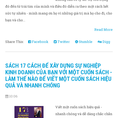
đó đến từ trái tim của mình và điều đó diễn ra theo một cách hết
sức tự nhiên - mình mang ơn họ vì những giá trị mà họ cho đi, cho
bạn và cho...
Read More
Share This:
Facebook
Twitter
Stumble
Digg
SÁCH 17 CÁCH ĐỂ XÂY DỰNG SỰ NGHIỆP
KINH DOANH CỦA BẠN VỚI MỘT CUỐN SÁCH -
LÀM THẾ NÀO ĐỂ VIẾT MỘT CUỐN SÁCH HIỆU
QUẢ VÀ NHANH CHÓNG
10:06
Viết một cuốn sách hiệu quả -
nhanh chóng và dễ dàng chắc chắn