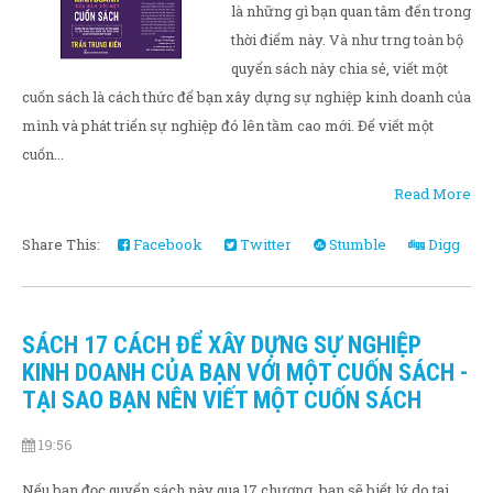
là những gì bạn quan tâm đến trong
thời điểm này. Và như trng toàn bộ
quyển sách này chia sẻ, viết một
cuốn sách là cách thức để bạn xây dựng sự nghiệp kinh doanh của
mình và phát triển sự nghiệp đó lên tầm cao mới. Để viết một
cuốn...
Read More
Share This:
Facebook
Twitter
Stumble
Digg
SÁCH 17 CÁCH ĐỂ XÂY DỰNG SỰ NGHIỆP
KINH DOANH CỦA BẠN VỚI MỘT CUỐN SÁCH -
TẠI SAO BẠN NÊN VIẾT MỘT CUỐN SÁCH
19:56
Nếu bạn đọc quyển sách này qua 17 chương, bạn sẽ biết lý do tại