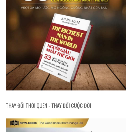
THAY ĐỔI THÓI QUEN - THAY ĐỔI CUỘC ĐỜI