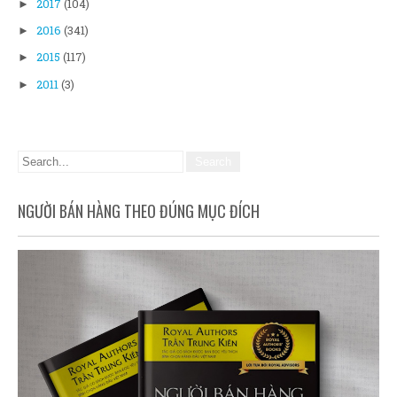
2017
(104)
►
2016
(341)
►
2015
(117)
►
2011
(3)
►
NGƯỜI BÁN HÀNG THEO ĐÚNG MỤC ĐÍCH