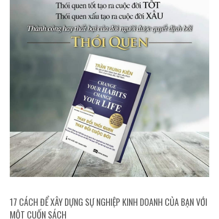
17 CÁCH ĐỂ XÂY DỰNG SỰ NGHIỆP KINH DOANH CỦA BẠN VỚI
MỘT CUỐN SÁCH