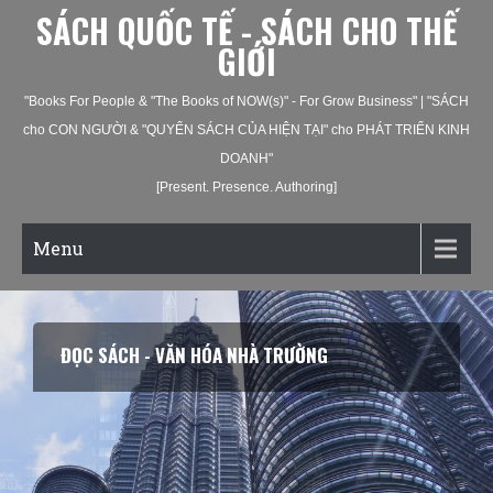
SÁCH QUỐC TẾ - SÁCH CHO THẾ
GIỚI
"Books For People & "The Books of NOW(s)" - For Grow Business" | "SÁCH
cho CON NGƯỜI & "QUYỂN SÁCH CỦA HIỆN TẠI" cho PHÁT TRIỂN KINH
DOANH"
[Present. Presence. Authoring]
Menu
ĐỌC SÁCH - VĂN HÓA NHÀ TRƯỜNG