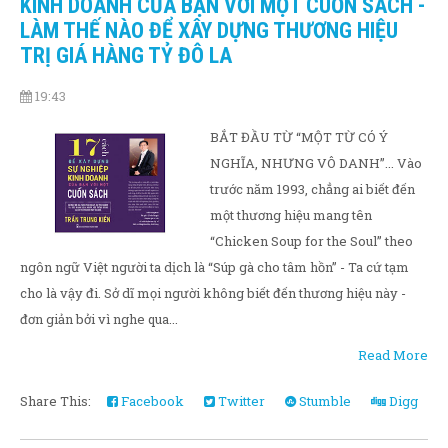
KINH DOANH CỦA BẠN VỚI MỘT CUỐN SÁCH -
LÀM THẾ NÀO ĐỂ XÂY DỰNG THƯƠNG HIỆU
TRỊ GIÁ HÀNG TỶ ĐÔ LA
19:43
BẮT ĐẦU TỪ “MỘT TỪ CÓ Ý
NGHĨA, NHƯNG VÔ DANH”... Vào
trước năm 1993, chẳng ai biết đến
một thương hiệu mang tên
“Chicken Soup for the Soul” theo
ngôn ngữ Việt người ta dịch là “Súp gà cho tâm hồn” - Ta cứ tạm
cho là vậy đi. Sở dĩ mọi người không biết đến thương hiệu này -
đơn giản bởi vì nghe qua...
Read More
Share This:
Facebook
Twitter
Stumble
Digg