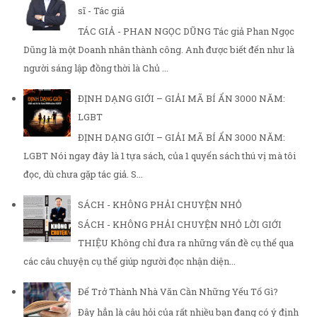
sĩ - Tác giả
TÁC GIẢ - PHAN NGỌC DŨNG Tác giả Phan Ngọc
Dũng là một Doanh nhân thành công. Anh được biết đến như là
người sáng lập đồng thời là Chủ ...
ĐỊNH DẠNG GIỚI – GIẢI MÃ BÍ ẨN 3000 NĂM:
LGBT
ĐỊNH DẠNG GIỚI – GIẢI MÃ BÍ ẨN 3000 NĂM:
LGBT Nói ngay đây là 1 tựa sách, của 1 quyển sách thú vị mà tôi
đọc, dù chưa gặp tác giả. S...
SÁCH - KHÔNG PHẢI CHUYỆN NHỎ
SÁCH - KHÔNG PHẢI CHUYỆN NHỎ LỜI GIỚI
THIỆU Không chỉ đưa ra những vấn đề cụ thể qua
các câu chuyện cụ thể giúp người đọc nhận diện...
Để Trở Thành Nhà Văn Cần Những Yếu Tố Gì?
Đây hẳn là câu hỏi của rất nhiều bạn đang có ý định