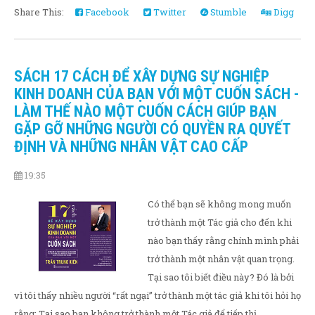
Share This:
Facebook
Twitter
Stumble
Digg
SÁCH 17 CÁCH ĐỂ XÂY DỰNG SỰ NGHIỆP
KINH DOANH CỦA BẠN VỚI MỘT CUỐN SÁCH -
LÀM THẾ NÀO MỘT CUỐN CÁCH GIÚP BẠN
GẶP GỠ NHỮNG NGƯỜI CÓ QUYỀN RA QUYẾT
ĐỊNH VÀ NHỮNG NHÂN VẬT CAO CẤP
19:35
Có thể bạn sẽ không mong muốn
trở thành một Tác giả cho đến khi
nào bạn thấy rằng chính mình phải
trở thành một nhân vật quan trọng.
Tại sao tôi biết điều này? Đó là bởi
vì tôi thấy nhiều người “rất ngại” trở thành một tác giả khi tôi hỏi họ
rằng: Tại sao bạn không trở thành một Tác giả để tiếp thị...