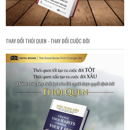
THAY ĐỔI THÓI QUEN - THAY ĐỔI CUỘC ĐỜI