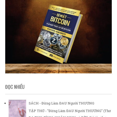
ĐỌC NHIỀU
SÁCH - Đừng Làm ĐAU Người THƯƠNG
TẬP THƠ - "Đừng Làm ĐAU Người THƯƠNG" (Thơ