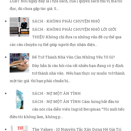
LGBT Nói ngay đây là 1 tựa sách, của 1 quyển sách thú vị mà tôi
đọc, dù chưa gặp tác giả. S...
SÁCH - KHÔNG PHẢI CHUYỆN NHỎ
SÁCH - KHÔNG PHẢI CHUYỆN NHỎ LỜI GIỚI
THIỆU Không chỉ đưa ra những vấn đề cụ thể qua
các câu chuyện cụ thể giúp người đọc nhận diện...
Để Trở Thành Nhà Văn Cần Những Yếu Tố Gì?
Đây hẳn là câu hỏi của rất nhiều bạn đang có ý định
trở thành nhà văn . Nếu bạn thực sự muốn trở thành
một tác giả thì bạn phải chuẩn bị...
SÁCH - NỢ MỘT ÂN TÌNH
SÁCH - NỢ MỘT ÂN TÌNH Cảm hứng bắt đầu từ
câu nói của diễn viên Ingrid Bergman “Tôi nuối tiếc
điều tôi không làm, không p...
The Values - 10 Nguyên Tắc Xây Dựng Hệ Giá Trị