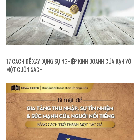
17 CÁCH ĐỂ XÂY DỰNG SỰ NGHIỆP KINH DOANH CỦA BẠN VỚI
MỘT CUỐN SÁCH