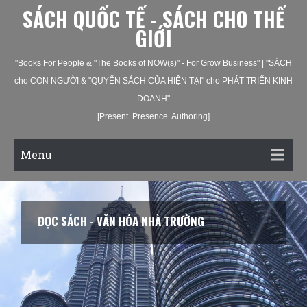
SÁCH QUỐC TẾ - SÁCH CHO THẾ
GIỚI
"Books For People & "The Books of NOW(s)" - For Grow Business" | "SÁCH
cho CON NGƯỜI & "QUYỂN SÁCH CỦA HIỆN TẠI" cho PHÁT TRIỂN KINH
DOANH"
[Present. Presence. Authoring]
Menu
ĐỌC SÁCH - VĂN HÓA NHÀ TRƯỜNG