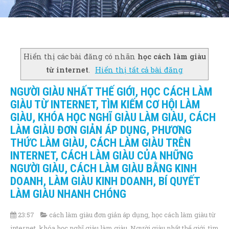
Hiển thị các bài đăng có nhãn
học cách làm giàu
từ internet
.
Hiển thị tất cả bài đăng
NGƯỜI GIÀU NHẤT THẾ GIỚI, HỌC CÁCH LÀM
GIÀU TỪ INTERNET, TÌM KIẾM CƠ HỘI LÀM
GIÀU, KHÓA HỌC NGHĨ GIÀU LÀM GIÀU, CÁCH
LÀM GIÀU ĐƠN GIẢN ÁP DỤNG, PHƯƠNG
THỨC LÀM GIÀU, CÁCH LÀM GIÀU TRÊN
INTERNET, CÁCH LÀM GIÀU CỦA NHỮNG
NGƯỜI GIÀU, CÁCH LÀM GIÀU BẰNG KINH
DOANH, LÀM GIÀU KINH DOANH, BÍ QUYẾT
LÀM GIÀU NHANH CHÓNG
23:57
cách làm giàu đơn giản áp dụng
,
học cách làm giàu từ
internet
,
khóa học nghĩ giàu làm giàu
,
Người giàu nhất thế giới
,
tìm