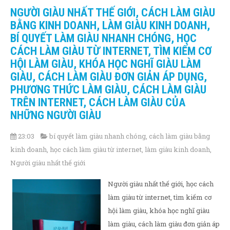
NGƯỜI GIÀU NHẤT THẾ GIỚI, CÁCH LÀM GIÀU
BẰNG KINH DOANH, LÀM GIÀU KINH DOANH,
BÍ QUYẾT LÀM GIÀU NHANH CHÓNG, HỌC
CÁCH LÀM GIÀU TỪ INTERNET, TÌM KIẾM CƠ
HỘI LÀM GIÀU, KHÓA HỌC NGHĨ GIÀU LÀM
GIÀU, CÁCH LÀM GIÀU ĐƠN GIẢN ÁP DỤNG,
PHƯƠNG THỨC LÀM GIÀU, CÁCH LÀM GIÀU
TRÊN INTERNET, CÁCH LÀM GIÀU CỦA
NHỮNG NGƯỜI GIÀU
23:03
bí quyết làm giàu nhanh chóng
,
cách làm giàu bằng
kinh doanh
,
học cách làm giàu từ internet
,
làm giàu kinh doanh
,
Người giàu nhất thế giới
Người giàu nhất thế giới, học cách
làm giàu từ internet, tìm kiếm cơ
hội làm giàu, khóa học nghĩ giàu
làm giàu, cách làm giàu đơn giản áp