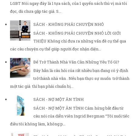
LGBT Nói ngay đây là 1 tựa sách, của 1 quyển sách thú vị mà tôi
đọc, dù chưa gặp tác giả. S...
SÁCH - KHÔNG PHẢI CHUYỆN NHỎ
SÁCH - KHÔNG PHẢI CHUYỆN NHỎ LỜI GIỚI
THIỆU Không chỉ đưa ra những vấn đề cụ thể qua
các câu chuyện cụ thể giúp người đọc nhận diện...
Để Trở Thành Nhà Văn Cần Những Yếu Tố Gì?
Đây hẳn là câu hỏi của rất nhiều bạn đang có ý định
trở thành nhà văn . Nếu bạn thực sự muốn trở thành
một tác giả thì bạn phải chuẩn bị...
SÁCH - NỢ MỘT ÂN TÌNH
SÁCH - NỢ MỘT ÂN TÌNH Cảm hứng bắt đầu từ
câu nói của diễn viên Ingrid Bergman “Tôi nuối tiếc
điều tôi không làm, không p...