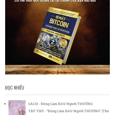
ĐỌC NHIỀU
SÁCH - Đừng Làm ĐAU Người THƯƠNG
TẬP THƠ - "Đừng Làm ĐAU Người THƯƠNG" (Thơ