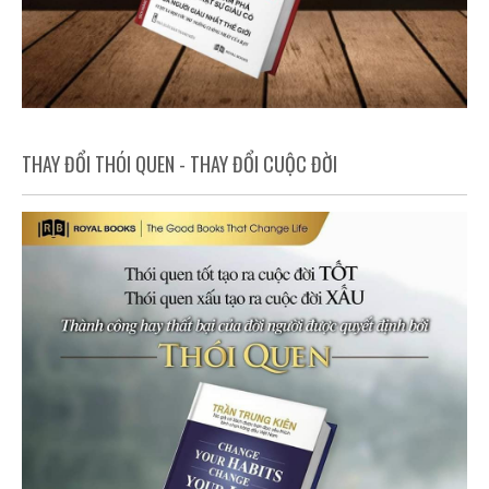
THAY ĐỔI THÓI QUEN - THAY ĐỔI CUỘC ĐỜI