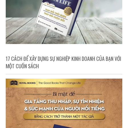
17 CÁCH ĐỂ XÂY DỰNG SỰ NGHIỆP KINH DOANH CỦA BẠN VỚI
MỘT CUỐN SÁCH