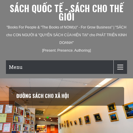
SÁCH QUỐC TẾ - SÁCH CHO THẾ
GIỚI
"Books For People & "The Books of NOW(s)" - For Grow Business" | "SÁCH
cho CON NGƯỜI & "QUYỂN SÁCH CỦA HIỆN TẠI" cho PHÁT TRIỂN KINH
DOANH"
[Present. Presence. Authoring]
Menu
ĐƯỜNG SÁCH CHO XÃ HỘI