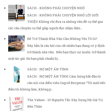
SÁCH - KHÔNG PHẢI CHUYỆN NHỎ
SÁCH - KHÔNG PHẢI CHUYỆN NHỎ LỜI GIỚI
THIỆU Không chỉ đưa ra những vấn đề cụ thể qua
các câu chuyện cụ thể giúp người đọc nhận diện...
Để Trở Thành Nhà Văn Cần Những Yếu Tố Gì?
Đây hẳn là câu hỏi của rất nhiều bạn đang có ý định
trở thành nhà văn . Nếu bạn thực sự muốn trở thành
một tác giả thì bạn phải chuẩn bị...
SÁCH - NỢ MỘT ÂN TÌNH
SÁCH - NỢ MỘT ÂN TÌNH Cảm hứng bắt đầu từ
câu nói của diễn viên Ingrid Bergman “Tôi nuối tiếc
điều tôi không làm, không p...
The Values - 10 Nguyên Tắc Xây Dựng Hệ Giá Trị
Bản Thân