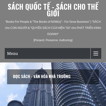
SÁCH QUỐC TẾ - SÁCH CHO THẾ
GIỚI
"Books For People & "The Books of NOW(s)" - For Grow Business" | "SÁCH
cho CON NGƯỜI & "QUYỂN SÁCH CỦA HIỆN TẠI" cho PHÁT TRIỂN KINH
DOANH"
[Present. Presence. Authoring]
Menu
ĐỌC SÁCH - VĂN HÓA NHÀ TRƯỜNG