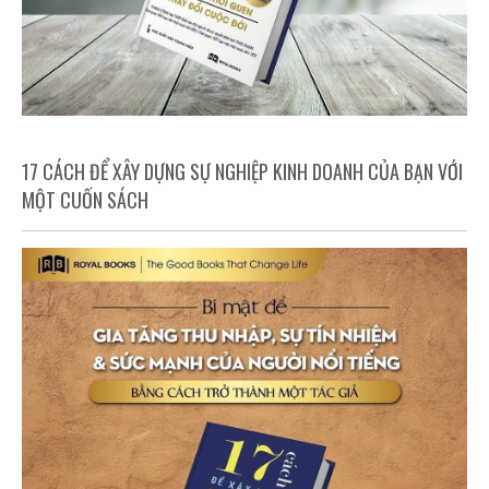
17 CÁCH ĐỂ XÂY DỰNG SỰ NGHIỆP KINH DOANH CỦA BẠN VỚI
MỘT CUỐN SÁCH