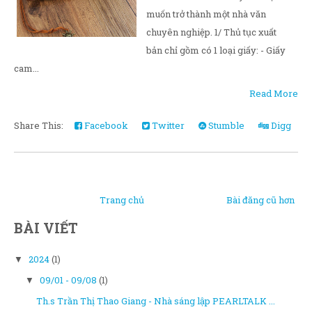
muốn trở thành một nhà văn
chuyên nghiệp. 1/ Thủ tục xuất
bản chỉ gồm có 1 loại giấy: - Giấy
cam...
Read More
Share This:
Facebook
Twitter
Stumble
Digg
Trang chủ
Bài đăng cũ hơn
BÀI VIẾT
2024
(1)
▼
09/01 - 09/08
(1)
▼
Th.s Trần Thị Thao Giang - Nhà sáng lập PEARLTALK ...