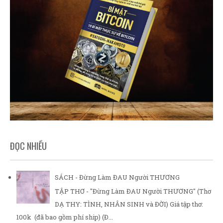
ĐỌC NHIỀU
SÁCH - Đừng Làm ĐAU Người THƯƠNG
TẬP THƠ - "Đừng Làm ĐAU Người THƯƠNG" (Thơ
DẠ THY: TÌNH, NHÂN SINH và ĐỜI) Giá tập thơ:
100k (đã bao gồm phí ship) (Đ...