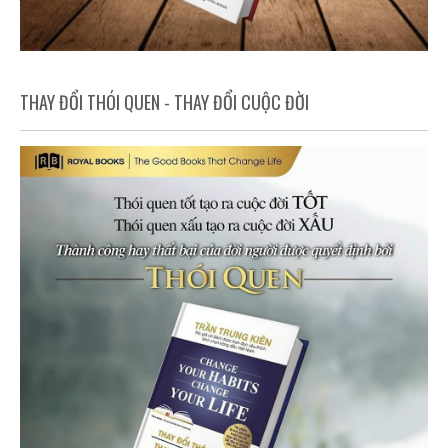
THAY ĐỔI THÓI QUEN - THAY ĐỔI CUỘC ĐỜI