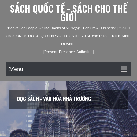
SÁCH QUỐC TẾ - SÁCH CHO THẾ
GIỚI
"Books For People & "The Books of NOW(s)" - For Grow Business" | "SÁCH
cho CON NGƯỜI & "QUYỂN SÁCH CỦA HIỆN TẠI" cho PHÁT TRIỂN KINH
DOANH"
[Present. Presence. Authoring]
Menu
ĐỌC SÁCH - VĂN HÓA NHÀ TRƯỜNG