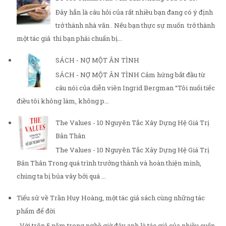
Đây hẳn là câu hỏi của rất nhiều bạn đang có ý định
trở thành nhà văn . Nếu bạn thực sự muốn trở thành
một tác giả thì bạn phải chuẩn bị...
SÁCH - NỢ MỘT ÂN TÌNH
SÁCH - NỢ MỘT ÂN TÌNH Cảm hứng bắt đầu từ
câu nói của diễn viên Ingrid Bergman “Tôi nuối tiếc
điều tôi không làm, không p...
The Values - 10 Nguyên Tắc Xây Dựng Hệ Giá Trị
Bản Thân
The Values - 10 Nguyên Tắc Xây Dựng Hệ Giá Trị
Bản Thân Trong quá trình trưởng thành và hoàn thiện mình,
chúng ta bị bủa vây bởi quá ...
Tiểu sử về Trần Huy Hoàng, một tác giả sách cùng những tác
phẩm để đời
Với trên 5 năm trong nghề giờ đây anh là tác giả của nhiều cuốn