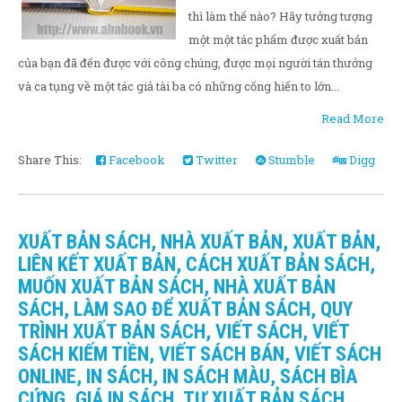
thì làm thế nào? Hãy tưởng tượng
một một tác phẩm được xuất bản
của bạn đã đến được với công chúng, được mọi người tán thưởng
và ca tụng về một tác giả tài ba có những cống hiến to lớn...
Read More
Share This:
Facebook
Twitter
Stumble
Digg
XUẤT BẢN SÁCH, NHÀ XUẤT BẢN, XUẤT BẢN,
LIÊN KẾT XUẤT BẢN, CÁCH XUẤT BẢN SÁCH,
MUỐN XUẤT BẢN SÁCH, NHÀ XUẤT BẢN
SÁCH, LÀM SAO ĐỂ XUẤT BẢN SÁCH, QUY
TRÌNH XUẤT BẢN SÁCH, VIẾT SÁCH, VIẾT
SÁCH KIẾM TIỀN, VIẾT SÁCH BÁN, VIẾT SÁCH
ONLINE, IN SÁCH, IN SÁCH MÀU, SÁCH BÌA
CỨNG, GIÁ IN SÁCH, TỰ XUẤT BẢN SÁCH,