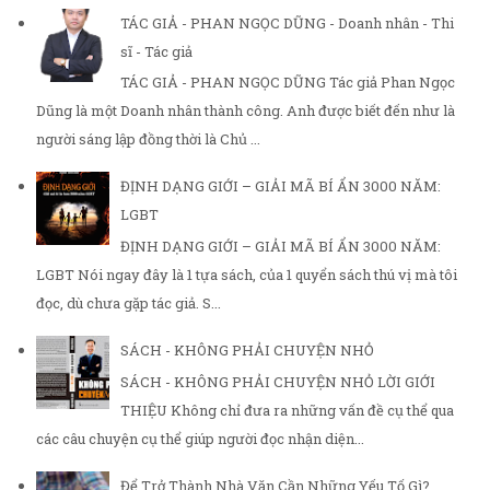
TÁC GIẢ - PHAN NGỌC DŨNG - Doanh nhân - Thi
sĩ - Tác giả
TÁC GIẢ - PHAN NGỌC DŨNG Tác giả Phan Ngọc
Dũng là một Doanh nhân thành công. Anh được biết đến như là
người sáng lập đồng thời là Chủ ...
ĐỊNH DẠNG GIỚI – GIẢI MÃ BÍ ẨN 3000 NĂM:
LGBT
ĐỊNH DẠNG GIỚI – GIẢI MÃ BÍ ẨN 3000 NĂM:
LGBT Nói ngay đây là 1 tựa sách, của 1 quyển sách thú vị mà tôi
đọc, dù chưa gặp tác giả. S...
SÁCH - KHÔNG PHẢI CHUYỆN NHỎ
SÁCH - KHÔNG PHẢI CHUYỆN NHỎ LỜI GIỚI
THIỆU Không chỉ đưa ra những vấn đề cụ thể qua
các câu chuyện cụ thể giúp người đọc nhận diện...
Để Trở Thành Nhà Văn Cần Những Yếu Tố Gì?