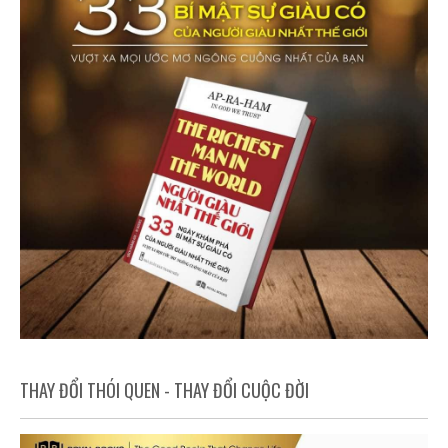
THAY ĐỔI THÓI QUEN - THAY ĐỔI CUỘC ĐỜI