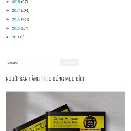
2018
(97)
►
2017
(104)
►
2016
(341)
►
2015
(117)
►
2011
(3)
►
NGƯỜI BÁN HÀNG THEO ĐÚNG MỤC ĐÍCH