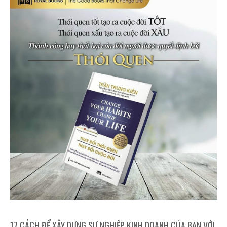
17 CÁCH ĐỂ XÂY DỰNG SỰ NGHIỆP KINH DOANH CỦA BẠN VỚI