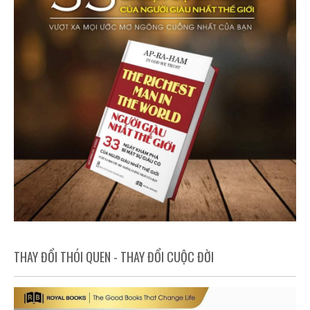
THAY ĐỔI THÓI QUEN - THAY ĐỔI CUỘC ĐỜI