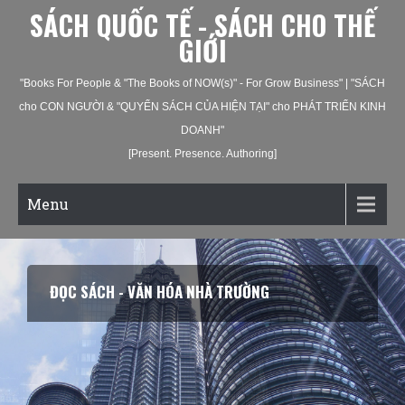
SÁCH QUỐC TẾ - SÁCH CHO THẾ
GIỚI
"Books For People & "The Books of NOW(s)" - For Grow Business" | "SÁCH
cho CON NGƯỜI & "QUYỂN SÁCH CỦA HIỆN TẠI" cho PHÁT TRIỂN KINH
DOANH"
[Present. Presence. Authoring]
Menu
ĐỌC SÁCH - VĂN HÓA NHÀ TRƯỜNG