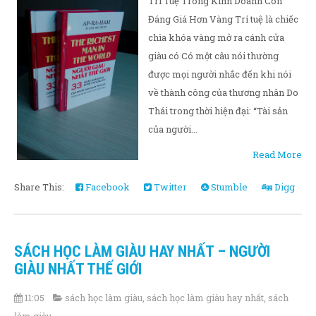
Trí Tuệ Trong Kinh Doanh Còn
Đáng Giá Hơn Vàng Trí tuệ là chiếc
chìa khóa vàng mở ra cánh cửa
giàu có Có một câu nói thường
được mọi người nhắc đến khi nói
về thành công của thương nhân Do
Thái trong thời hiện đại: “Tài sản
của người...
Read More
Share This:
Facebook
Twitter
Stumble
Digg
SÁCH HỌC LÀM GIÀU HAY NHẤT – NGƯỜI
GIÀU NHẤT THẾ GIỚI
11:05
sách học làm giàu
,
sách học làm giàu hay nhất
,
sách