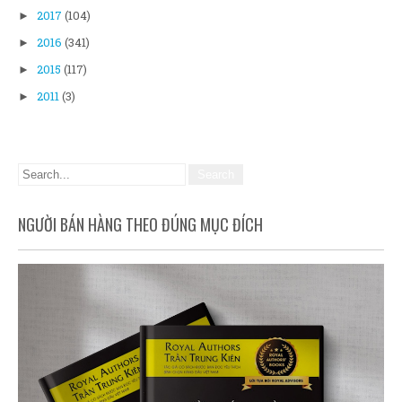
2017
(104)
►
2016
(341)
►
2015
(117)
►
2011
(3)
►
NGƯỜI BÁN HÀNG THEO ĐÚNG MỤC ĐÍCH