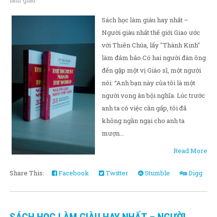
làm giàu
Sách học làm giàu hay nhất –
Người giàu nhất thế giới Giao ước
với Thiên Chúa, lấy "Thánh Kinh"
làm đảm bảo Có hai người đàn ông
đến gặp một vị Giáo sĩ, một người
nói: “Anh bạn này của tôi là một
người vong ân bội nghĩa. Lúc trước
anh ta có việc cần gấp, tôi đã
không ngần ngại cho anh ta
mượn...
Read More
Share This:
Facebook
Twitter
Stumble
Digg