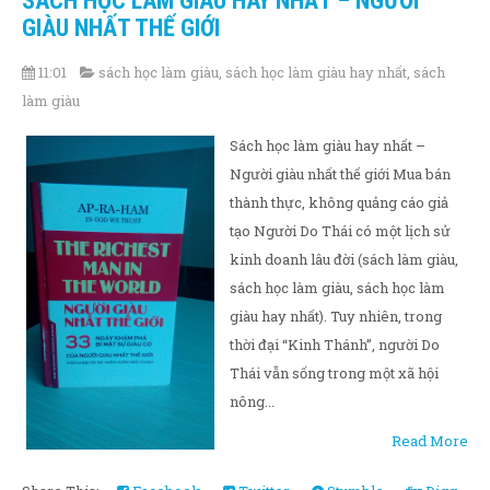
SÁCH HỌC LÀM GIÀU HAY NHẤT – NGƯỜI
GIÀU NHẤT THẾ GIỚI
11:01
sách học làm giàu
,
sách học làm giàu hay nhất
,
sách
làm giàu
Sách học làm giàu hay nhất –
Người giàu nhất thế giới Mua bán
thành thực, không quảng cáo giả
tạo Người Do Thái có một lịch sử
kinh doanh lâu đời (sách làm giàu,
sách học làm giàu, sách học làm
giàu hay nhất). Tuy nhiên, trong
thời đại “Kinh Thánh”, người Do
Thái vẫn sống trong một xã hội
nông...
Read More