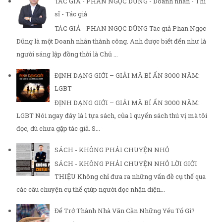
TÁC GIẢ - PHAN NGỌC DŨNG - Doanh nhân - Thi
sĩ - Tác giả
TÁC GIẢ - PHAN NGỌC DŨNG Tác giả Phan Ngọc
Dũng là một Doanh nhân thành công. Anh được biết đến như là
người sáng lập đồng thời là Chủ ...
ĐỊNH DẠNG GIỚI – GIẢI MÃ BÍ ẨN 3000 NĂM:
LGBT
ĐỊNH DẠNG GIỚI – GIẢI MÃ BÍ ẨN 3000 NĂM:
LGBT Nói ngay đây là 1 tựa sách, của 1 quyển sách thú vị mà tôi
đọc, dù chưa gặp tác giả. S...
SÁCH - KHÔNG PHẢI CHUYỆN NHỎ
SÁCH - KHÔNG PHẢI CHUYỆN NHỎ LỜI GIỚI
THIỆU Không chỉ đưa ra những vấn đề cụ thể qua
các câu chuyện cụ thể giúp người đọc nhận diện...
Để Trở Thành Nhà Văn Cần Những Yếu Tố Gì?