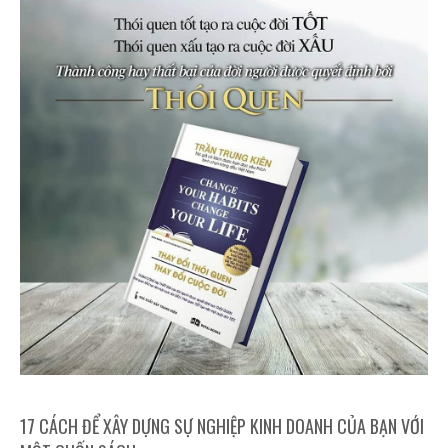
17 CÁCH ĐỂ XÂY DỰNG SỰ NGHIỆP KINH DOANH CỦA BẠN VỚI