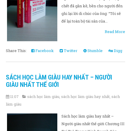
chết đã gần kề, bền cho người đến
ghi lại lời di chúc của ông: “Tôi sẽ
để lại toàn bộ tài sản của...
Read More
Share This:
Facebook
Twitter
Stumble
Digg
SÁCH HỌC LÀM GIÀU HAY NHẤT – NGƯỜI
GIÀU NHẤT THẾ GIỚI
11:07
sách học làm giàu
,
sách học làm giàu hay nhất
,
sách
làm giàu
Sách học làm giàu hay nhất –
Người giàu nhất thế giới Chương III