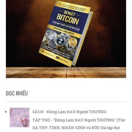
ĐỌC NHIỀU
SÁCH - Đừng Làm ĐAU Người THƯƠNG
TẬP THƠ - "Đừng Làm ĐAU Người THƯƠNG" (Thơ
DẠ THY: TÌNH, NHÂN SINH và ĐỜI) Giá tập thơ: