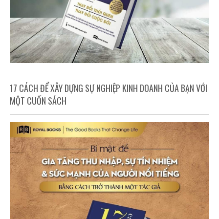
17 CÁCH ĐỂ XÂY DỰNG SỰ NGHIỆP KINH DOANH CỦA BẠN VỚI
MỘT CUỐN SÁCH