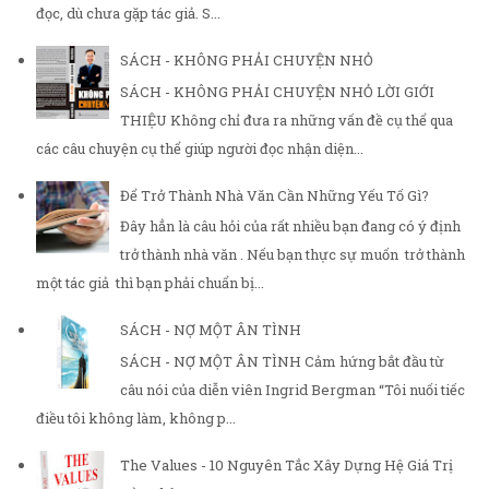
đọc, dù chưa gặp tác giả. S...
SÁCH - KHÔNG PHẢI CHUYỆN NHỎ
SÁCH - KHÔNG PHẢI CHUYỆN NHỎ LỜI GIỚI
THIỆU Không chỉ đưa ra những vấn đề cụ thể qua
các câu chuyện cụ thể giúp người đọc nhận diện...
Để Trở Thành Nhà Văn Cần Những Yếu Tố Gì?
Đây hẳn là câu hỏi của rất nhiều bạn đang có ý định
trở thành nhà văn . Nếu bạn thực sự muốn trở thành
một tác giả thì bạn phải chuẩn bị...
SÁCH - NỢ MỘT ÂN TÌNH
SÁCH - NỢ MỘT ÂN TÌNH Cảm hứng bắt đầu từ
câu nói của diễn viên Ingrid Bergman “Tôi nuối tiếc
điều tôi không làm, không p...
The Values - 10 Nguyên Tắc Xây Dựng Hệ Giá Trị