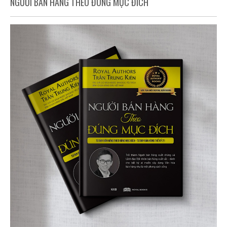
NGƯỜI BÁN HÀNG THEO ĐÚNG MỤC ĐÍCH