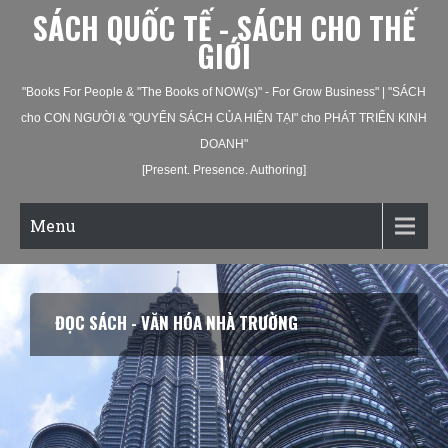
SÁCH QUỐC TẾ - SÁCH CHO THẾ
GIỚI
"Books For People & "The Books of NOW(s)" - For Grow Business" | "SÁCH
cho CON NGƯỜI & "QUYỂN SÁCH CỦA HIỆN TẠI" cho PHÁT TRIỂN KINH
DOANH"
[Present. Presence. Authoring]
Menu
ĐỌC SÁCH - VĂN HÓA NHÀ TRƯỜNG