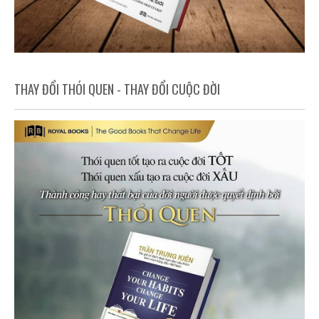
THAY ĐỔI THÓI QUEN - THAY ĐỔI CUỘC ĐỜI