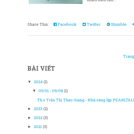
Share This:
Facebook
Twitter
Stumble
Trang
BÀI VIẾT
2024
(1)
▼
09/01 - 09/08
(1)
▼
Th.s Trần Thị Thao Giang - Nhà sáng lập PEARLTALK
2023
(2)
►
2022
(3)
►
2021
(3)
►