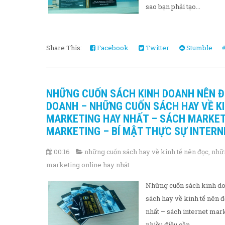
sao bạn phải tạo...
Share This:
Facebook
Twitter
Stumble
NHỮNG CUỐN SÁCH KINH DOANH NÊN Đ
DOANH – NHỮNG CUỐN SÁCH HAY VỀ K
MARKETING HAY NHẤT – SÁCH MARKET
MARKETING – BÍ MẬT THỰC SỰ INTER
00:16
những cuốn sách hay về kinh tế nên đọc
,
nhữ
marketing online hay nhất
Những cuốn sách kinh do
sách hay về kinh tế nên 
nhất – sách internet mark
nhiều điều cần...