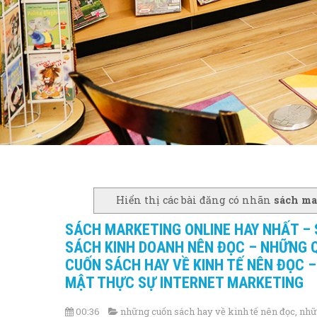
Hiển thị các bài đăng có nhãn
sách ma
SÁCH MARKETING ONLINE HAY NHẤT –
SÁCH KINH DOANH NÊN ĐỌC – NHỮNG 
CUỐN SÁCH HAY VỀ KINH TẾ NÊN ĐỌC 
MẬT THỰC SỰ INTERNET MARKETING
00:36
những cuốn sách hay về kinh tế nên đọc
,
nhữ