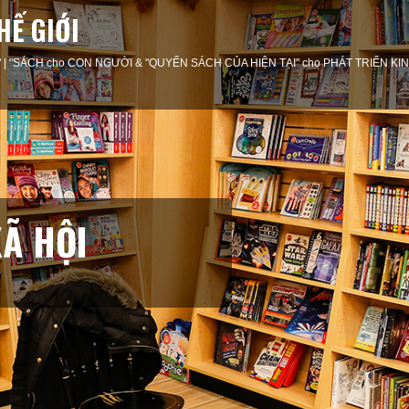
HẾ GIỚI
ness" | "SÁCH cho CON NGƯỜI & "QUYỂN SÁCH CỦA HIỆN TẠI" cho PHÁT TRIỂN K
QUỐC GIA