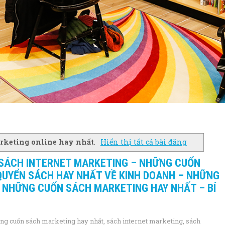
rketing online hay nhất
.
Hiển thị tất cả bài đăng
 SÁCH INTERNET MARKETING – NHỮNG CUỐN
QUYỂN SÁCH HAY NHẤT VỀ KINH DOANH – NHỮNG
– NHỮNG CUỐN SÁCH MARKETING HAY NHẤT – BÍ
ng cuốn sách marketing hay nhất
,
sách internet marketing
,
sách