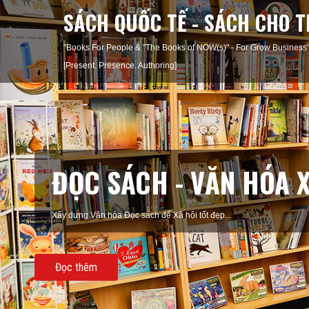
SÁCH QUỐC TẾ - SÁCH CHO T
"Books For People & "The Books of NOW(s)" - For Grow Busi
[Present. Presence. Authoring]
ĐỌC SÁCH - VĂN HÓA 
Xây dựng Văn hóa Đọc sách để Quốc gia Giàu mạnh...
Đọc thêm