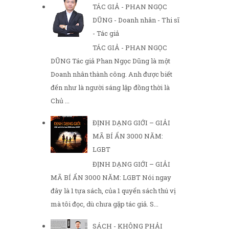
TÁC GIẢ - PHAN NGỌC
DŨNG - Doanh nhân - Thi sĩ
- Tác giả
TÁC GIẢ - PHAN NGỌC
DŨNG Tác giả Phan Ngọc Dũng là một
Doanh nhân thành công. Anh được biết
đến như là người sáng lập đồng thời là
Chủ ...
ĐỊNH DẠNG GIỚI – GIẢI
MÃ BÍ ẨN 3000 NĂM:
LGBT
ĐỊNH DẠNG GIỚI – GIẢI
MÃ BÍ ẨN 3000 NĂM: LGBT Nói ngay
đây là 1 tựa sách, của 1 quyển sách thú vị
mà tôi đọc, dù chưa gặp tác giả. S...
SÁCH - KHÔNG PHẢI