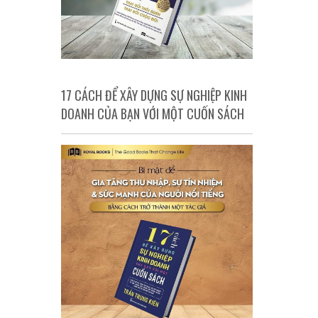
17 CÁCH ĐỂ XÂY DỰNG SỰ NGHIỆP KINH
DOANH CỦA BẠN VỚI MỘT CUỐN SÁCH