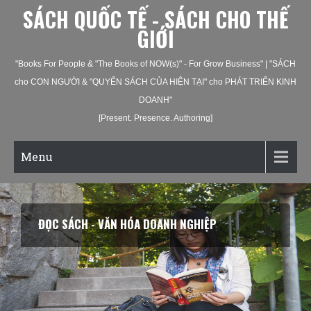
SÁCH QUỐC TẾ - SÁCH CHO THẾ
GIỚI
"Books For People & "The Books of NOW(s)" - For Grow Business" | "SÁCH
cho CON NGƯỜI & "QUYỂN SÁCH CỦA HIỆN TẠI" cho PHÁT TRIỂN KINH
DOANH"
[Present. Presence. Authoring]
Menu
ĐỌC SÁCH - VĂN HÓA DOANH NGHIỆP