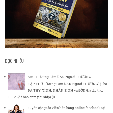
ĐỌC NHIỀU
SÁCH - Đừng Làm ĐAU Người THƯƠNG
TẬP THƠ - "Đừng Làm ĐAU Người THƯƠNG" (Thơ
DẠ THY: TÌNH, NHÂN SINH và ĐỜI) Giá tập thơ:
100k (đã bao gồm phí ship) (Đ...
Tuyển cộng tác viên bán hàng online facebook tại