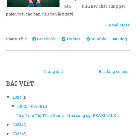
bản. Điều này chắc cũng gây
phiền toái cho bạn, nếu bạn là người...
Read More
Share This:
Facebook
Twitter
Stumble
Digg
Trang chủ
Bài đăng cũ hơn
BÀI VIẾT
2024
(1)
▼
09/01 - 09/08
(1)
▼
Th.s Trần Thị Thao Giang - Nhà sáng lập PEARLTALK ...
2023
(2)
►
2022
(3)
►