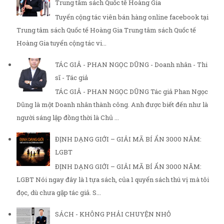
Trung tâm sách Quốc tế Hoàng Gia
Tuyển cộng tác viên bán hàng online facebook tại
Trung tâm sách Quốc tế Hoàng Gia Trung tâm sách Quốc tế
Hoàng Gia tuyển cộng tác vi...
TÁC GIẢ - PHAN NGỌC DŨNG - Doanh nhân - Thi
sĩ - Tác giả
TÁC GIẢ - PHAN NGỌC DŨNG Tác giả Phan Ngọc
Dũng là một Doanh nhân thành công. Anh được biết đến như là
người sáng lập đồng thời là Chủ ...
ĐỊNH DẠNG GIỚI – GIẢI MÃ BÍ ẨN 3000 NĂM:
LGBT
ĐỊNH DẠNG GIỚI – GIẢI MÃ BÍ ẨN 3000 NĂM:
LGBT Nói ngay đây là 1 tựa sách, của 1 quyển sách thú vị mà tôi
đọc, dù chưa gặp tác giả. S...
SÁCH - KHÔNG PHẢI CHUYỆN NHỎ