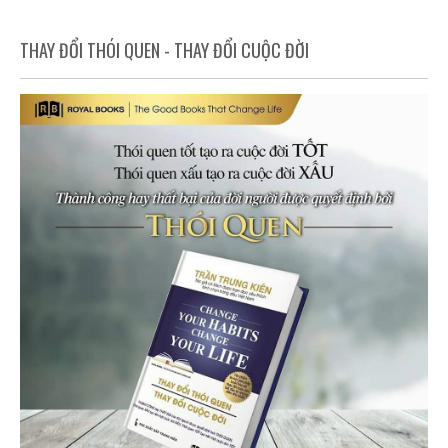
THAY ĐỔI THÓI QUEN - THAY ĐỔI CUỘC ĐỜI