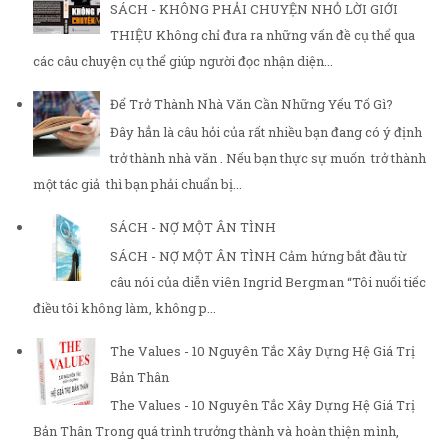
SÁCH - KHÔNG PHẢI CHUYỆN NHỎ LỜI GIỚI
THIỆU Không chỉ đưa ra những vấn đề cụ thể qua
các câu chuyện cụ thể giúp người đọc nhận diện...
Để Trở Thành Nhà Văn Cần Những Yếu Tố Gì?
Đây hẳn là câu hỏi của rất nhiều bạn đang có ý định
trở thành nhà văn . Nếu bạn thực sự muốn trở thành
một tác giả thì bạn phải chuẩn bị...
SÁCH - NỢ MỘT ÂN TÌNH
SÁCH - NỢ MỘT ÂN TÌNH Cảm hứng bắt đầu từ
câu nói của diễn viên Ingrid Bergman “Tôi nuối tiếc
điều tôi không làm, không p...
The Values - 10 Nguyên Tắc Xây Dựng Hệ Giá Trị
Bản Thân
The Values - 10 Nguyên Tắc Xây Dựng Hệ Giá Trị
Bản Thân Trong quá trình trưởng thành và hoàn thiện mình,