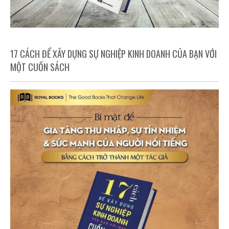
17 CÁCH ĐỂ XÂY DỰNG SỰ NGHIỆP KINH DOANH CỦA BẠN VỚI
MỘT CUỐN SÁCH