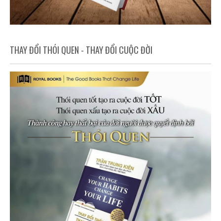
THAY ĐỔI THÓI QUEN - THAY ĐỔI CUỘC ĐỜI