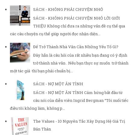
SÁCH - KHÔNG PHẢI CHUYỆN NHỎ
SÁCH - KHÔNG PHẢI CHUYỆN NHỎ LỜI GIỚI
THIỆU Không chỉ đưa ra những vấn đề cụ thể qua
các câu chuyện cụ thể giúp người đọc nhận diện...
Để Trở Thành Nhà Văn Cần Những Yếu Tố Gì?
Đây hẳn là câu hỏi của rất nhiều bạn đang có ý định
trở thành nhà văn . Nếu bạn thực sự muốn trở thành
một tác giả thì bạn phải chuẩn bị...
SÁCH - NỢ MỘT ÂN TÌNH
SÁCH - NỢ MỘT ÂN TÌNH Cảm hứng bắt đầu từ
câu nói của diễn viên Ingrid Bergman “Tôi nuối tiếc
điều tôi không làm, không p...
The Values - 10 Nguyên Tắc Xây Dựng Hệ Giá Trị
Bản Thân