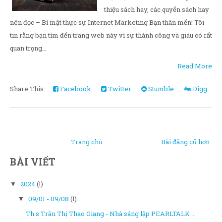
thiệu sách hay, các quyển sách hay
nên đọc – Bí mật thực sự Internet Marketing Bạn thân mến! Tôi
tin rằng bạn tìm đến trang web này vì sự thành công và giàu có rất
quan trọng...
Read More
Share This:
Facebook
Twitter
Stumble
Digg
Trang chủ
Bài đăng cũ hơn
BÀI VIẾT
2024
(1)
▼
09/01 - 09/08
(1)
▼
Th.s Trần Thị Thao Giang - Nhà sáng lập PEARLTALK ...