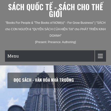
SÁCH QUỐC TẾ - SÁCH CHO THẾ
GIỚI
"Books For People & "The Books of NOW(s)" - For Grow Business" | "SÁCH
cho CON NGƯỜI & "QUYỂN SÁCH CỦA HIỆN TẠI" cho PHÁT TRIỂN KINH
DOANH"
[Present. Presence. Authoring]
Menu
ĐỌC SÁCH - VĂN HÓA NHÀ TRƯỜNG