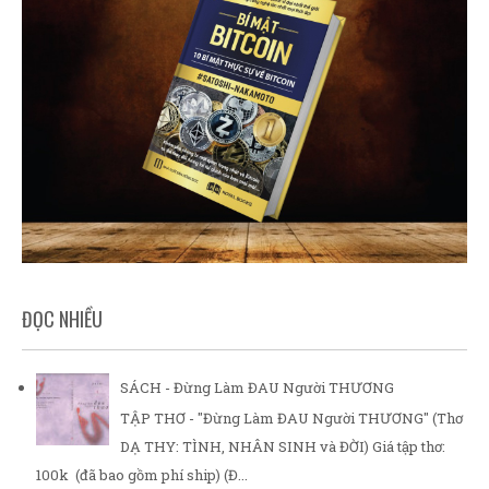
ĐỌC NHIỀU
SÁCH - Đừng Làm ĐAU Người THƯƠNG
TẬP THƠ - "Đừng Làm ĐAU Người THƯƠNG" (Thơ
DẠ THY: TÌNH, NHÂN SINH và ĐỜI) Giá tập thơ:
100k (đã bao gồm phí ship) (Đ...