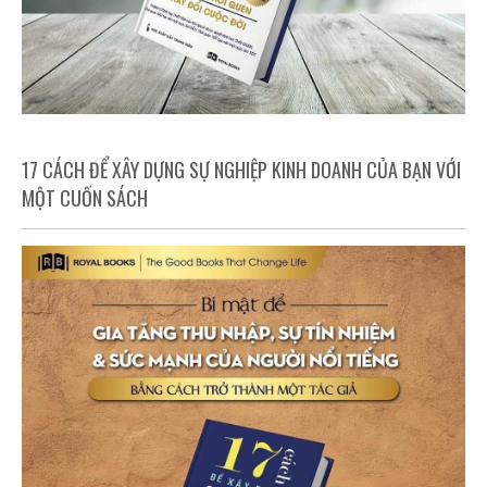
17 CÁCH ĐỂ XÂY DỰNG SỰ NGHIỆP KINH DOANH CỦA BẠN VỚI
MỘT CUỐN SÁCH