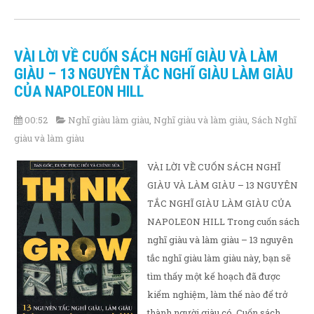
VÀI LỜI VỀ CUỐN SÁCH NGHĨ GIÀU VÀ LÀM
GIÀU – 13 NGUYÊN TẮC NGHĨ GIÀU LÀM GIÀU
CỦA NAPOLEON HILL
00:52
Nghĩ giàu làm giàu
,
Nghĩ giàu và làm giàu
,
Sách Nghĩ
giàu và làm giàu
VÀI LỜI VỀ CUỐN SÁCH NGHĨ
GIÀU VÀ LÀM GIÀU – 13 NGUYÊN
TẮC NGHĨ GIÀU LÀM GIÀU CỦA
NAPOLEON HILL Trong cuốn sách
nghĩ giàu và làm giàu – 13 nguyên
tắc nghĩ giàu làm giàu này, bạn sẽ
tìm thấy một kế hoạch đã được
kiểm nghiệm, làm thế nào để trở
thành người giàu có. Cuốn sách