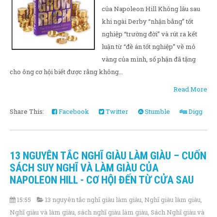
của Napoleon Hill Không lâu sau
khi ngài Derby “nhận bằng” tốt
nghiệp “trường đời” và rút ra kết
luận từ “đề án tốt nghiệp” về mỏ
vàng của mình, số phận đã tặng
cho ông cơ hội biết được rằng không...
Read More
Share This:
Facebook
Twitter
Stumble
Digg
13 NGUYÊN TẮC NGHĨ GIÀU LÀM GIÀU – CUỐN
SÁCH SUY NGHĨ VÀ LÀM GIÀU CỦA
NAPOLEON HILL - CƠ HỘI ĐẾN TỪ CỬA SAU
15:55
13 nguyên tắc nghĩ giàu làm giàu
,
Nghĩ giàu làm giàu
,
Nghĩ giàu và làm giàu
,
sách nghĩ giàu làm giàu
,
Sách Nghĩ giàu và