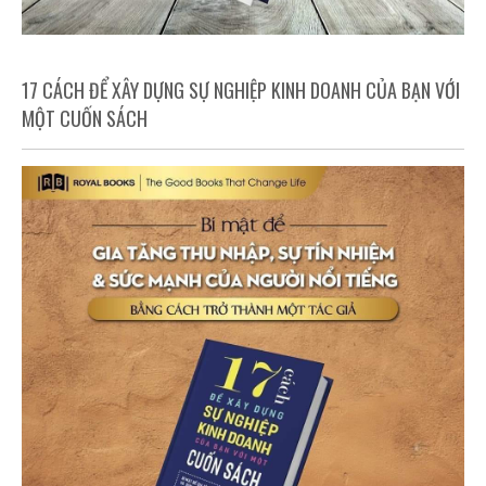
17 CÁCH ĐỂ XÂY DỰNG SỰ NGHIỆP KINH DOANH CỦA BẠN VỚI
MỘT CUỐN SÁCH