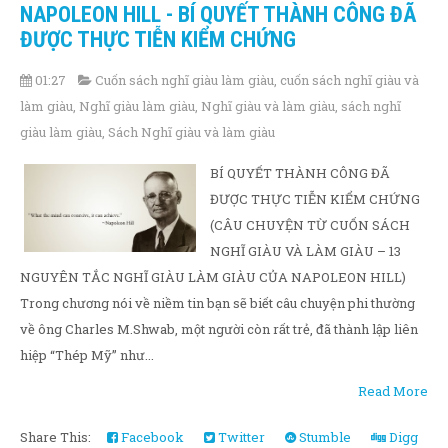
NAPOLEON HILL - BÍ QUYẾT THÀNH CÔNG ĐÃ
ĐƯỢC THỰC TIỄN KIỂM CHỨNG
01:27
Cuốn sách nghĩ giàu làm giàu
,
cuốn sách nghĩ giàu và
làm giàu
,
Nghĩ giàu làm giàu
,
Nghĩ giàu và làm giàu
,
sách nghĩ
giàu làm giàu
,
Sách Nghĩ giàu và làm giàu
BÍ QUYẾT THÀNH CÔNG ĐÃ
ĐƯỢC THỰC TIỄN KIỂM CHỨNG
(CÂU CHUYỆN TỪ CUỐN SÁCH
NGHĨ GIÀU VÀ LÀM GIÀU – 13
NGUYÊN TẮC NGHĨ GIÀU LÀM GIÀU CỦA NAPOLEON HILL)
Trong chương nói về niềm tin bạn sẽ biết câu chuyện phi thường
về ông Charles M.Shwab, một người còn rất trẻ, đã thành lập liên
hiệp “Thép Mỹ” như...
Read More
Share This:
Facebook
Twitter
Stumble
Digg