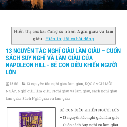
Hiển thị các bài đăng có nhãn
Nghĩ giàu và làm
giàu
.
Hiển thị tất cả bài đăng
13 NGUYÊN TẮC NGHĨ GIÀU LÀM GIÀU – CUỐN
SÁCH SUY NGHĨ VÀ LÀM GIÀU CỦA
NAPOLEON HILL - BÉ CON ĐIỀU KHIỂN NGƯỜI
LỚN
15:58
13 nguyên tắc nghĩ giàu làm giàu
,
ĐỌC SÁCH MỖI
NGÀY
,
Nghĩ giàu làm giàu
,
Nghĩ giàu và làm giàu
,
sách nghĩ giàu
làm giàu
,
Sách Nghĩ giàu và làm giàu
BÉ CON ĐIỀU KHIỂN NGƯỜI LỚN
– 13 nguyên tắc nghĩ giàu làm giàu
– Cuốn sách Suy nghĩ và làm giàu