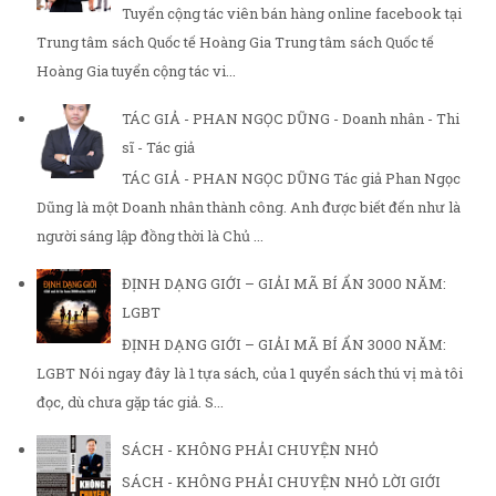
Tuyển cộng tác viên bán hàng online facebook tại
Trung tâm sách Quốc tế Hoàng Gia Trung tâm sách Quốc tế
Hoàng Gia tuyển cộng tác vi...
TÁC GIẢ - PHAN NGỌC DŨNG - Doanh nhân - Thi
sĩ - Tác giả
TÁC GIẢ - PHAN NGỌC DŨNG Tác giả Phan Ngọc
Dũng là một Doanh nhân thành công. Anh được biết đến như là
người sáng lập đồng thời là Chủ ...
ĐỊNH DẠNG GIỚI – GIẢI MÃ BÍ ẨN 3000 NĂM:
LGBT
ĐỊNH DẠNG GIỚI – GIẢI MÃ BÍ ẨN 3000 NĂM:
LGBT Nói ngay đây là 1 tựa sách, của 1 quyển sách thú vị mà tôi
đọc, dù chưa gặp tác giả. S...
SÁCH - KHÔNG PHẢI CHUYỆN NHỎ
SÁCH - KHÔNG PHẢI CHUYỆN NHỎ LỜI GIỚI