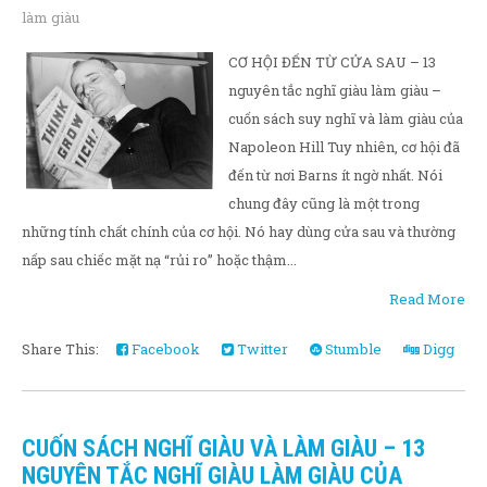
làm giàu
CƠ HỘI ĐẾN TỪ CỬA SAU – 13
nguyên tắc nghĩ giàu làm giàu –
cuốn sách suy nghĩ và làm giàu của
Napoleon Hill Tuy nhiên, cơ hội đã
đến từ nơi Barns ít ngờ nhất. Nói
chung đây cũng là một trong
những tính chất chính của cơ hội. Nó hay dùng cửa sau và thường
nấp sau chiếc mặt nạ “rủi ro” hoặc thậm...
Read More
Share This:
Facebook
Twitter
Stumble
Digg
CUỐN SÁCH NGHĨ GIÀU VÀ LÀM GIÀU – 13
NGUYÊN TẮC NGHĨ GIÀU LÀM GIÀU CỦA