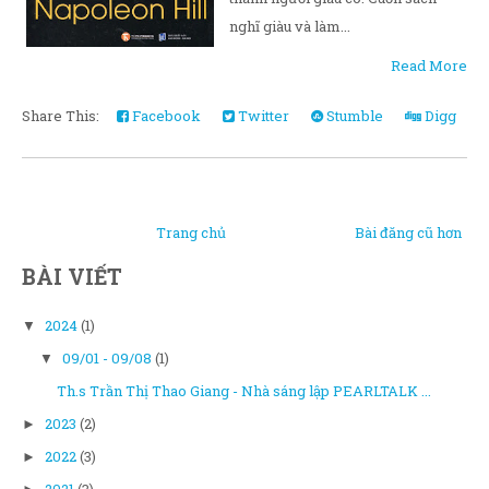
nghĩ giàu và làm...
Read More
Share This:
Facebook
Twitter
Stumble
Digg
Trang chủ
Bài đăng cũ hơn
BÀI VIẾT
2024
(1)
▼
09/01 - 09/08
(1)
▼
Th.s Trần Thị Thao Giang - Nhà sáng lập PEARLTALK ...
2023
(2)
►
2022
(3)
►