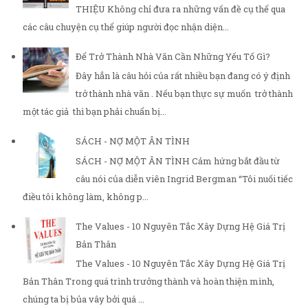
THIỆU Không chỉ đưa ra những vấn đề cụ thể qua
các câu chuyện cụ thể giúp người đọc nhận diện...
Để Trở Thành Nhà Văn Cần Những Yếu Tố Gì?
Đây hẳn là câu hỏi của rất nhiều bạn đang có ý định
trở thành nhà văn . Nếu bạn thực sự muốn trở thành
một tác giả thì bạn phải chuẩn bị...
SÁCH - NỢ MỘT ÂN TÌNH
SÁCH - NỢ MỘT ÂN TÌNH Cảm hứng bắt đầu từ
câu nói của diễn viên Ingrid Bergman “Tôi nuối tiếc
điều tôi không làm, không p...
The Values - 10 Nguyên Tắc Xây Dựng Hệ Giá Trị
Bản Thân
The Values - 10 Nguyên Tắc Xây Dựng Hệ Giá Trị
Bản Thân Trong quá trình trưởng thành và hoàn thiện mình,
chúng ta bị bủa vây bởi quá ...