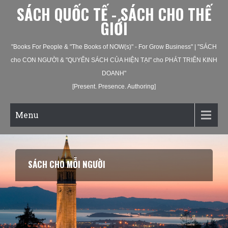
SÁCH QUỐC TẾ - SÁCH CHO THẾ
GIỚI
"Books For People & "The Books of NOW(s)" - For Grow Business" | "SÁCH
cho CON NGƯỜI & "QUYỂN SÁCH CỦA HIỆN TẠI" cho PHÁT TRIỂN KINH
DOANH"
[Present. Presence. Authoring]
Menu
TỦ SÁCH CHO GIA ĐÌNH