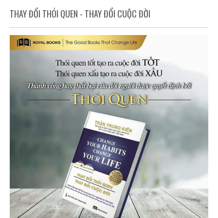
THAY ĐỔI THÓI QUEN - THAY ĐỔI CUỘC ĐỜI