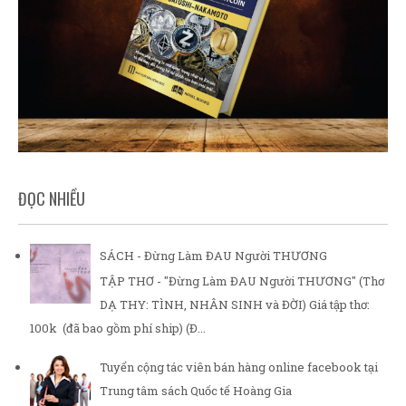
ĐỌC NHIỀU
SÁCH - Đừng Làm ĐAU Người THƯƠNG
TẬP THƠ - "Đừng Làm ĐAU Người THƯƠNG" (Thơ
DẠ THY: TÌNH, NHÂN SINH và ĐỜI) Giá tập thơ:
100k (đã bao gồm phí ship) (Đ...
Tuyển cộng tác viên bán hàng online facebook tại
Trung tâm sách Quốc tế Hoàng Gia