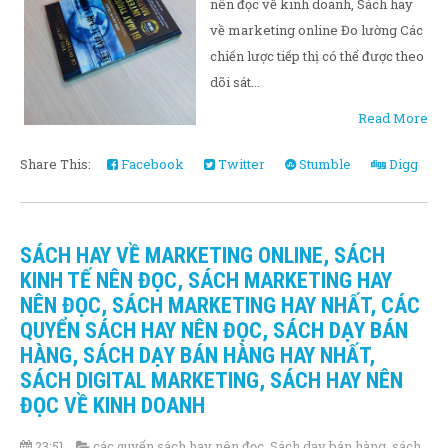
nên đọc về kinh doanh, Sách hay
về marketing online Đo lường Các
chiến lược tiếp thị có thể được theo
dõi sát...
Read More
Share This:
Facebook
Twitter
Stumble
Digg
SÁCH HAY VỀ MARKETING ONLINE, SÁCH
KINH TẾ NÊN ĐỌC, SÁCH MARKETING HAY
NÊN ĐỌC, SÁCH MARKETING HAY NHẤT, CÁC
QUYỂN SÁCH HAY NÊN ĐỌC, SÁCH DẠY BÁN
HÀNG, SÁCH DẠY BÁN HÀNG HAY NHẤT,
SÁCH DIGITAL MARKETING, SÁCH HAY NÊN
ĐỌC VỀ KINH DOANH
23:51
các quyển sách hay nên đọc
,
Sách dạy bán hàng
,
sách