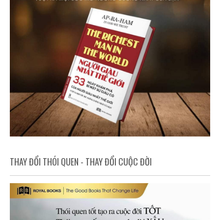
THAY ĐỔI THÓI QUEN - THAY ĐỔI CUỘC ĐỜI