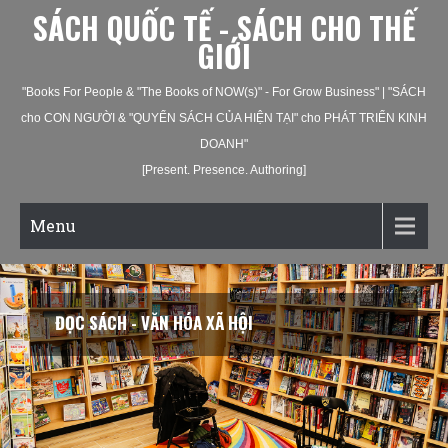
SÁCH QUỐC TẾ - SÁCH CHO THẾ
GIỚI
"Books For People & "The Books of NOW(s)" - For Grow Business" | "SÁCH
cho CON NGƯỜI & "QUYỂN SÁCH CỦA HIỆN TẠI" cho PHÁT TRIỂN KINH
DOANH"
[Present. Presence. Authoring]
Menu
ĐỌC SÁCH - VĂN HÓA QUỐC GIA