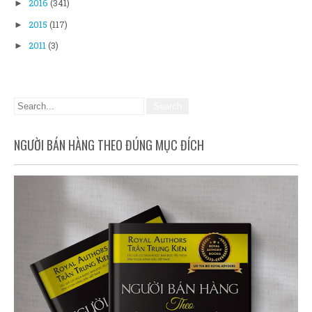
2016
(341)
►
2015
(117)
►
2011
(3)
►
NGƯỜI BÁN HÀNG THEO ĐÚNG MỤC ĐÍCH