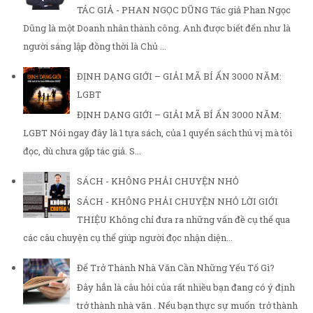
TÁC GIẢ - PHAN NGỌC DŨNG Tác giả Phan Ngọc
Dũng là một Doanh nhân thành công. Anh được biết đến như là
người sáng lập đồng thời là Chủ ...
ĐỊNH DẠNG GIỚI – GIẢI MÃ BÍ ẨN 3000 NĂM:
LGBT
ĐỊNH DẠNG GIỚI – GIẢI MÃ BÍ ẨN 3000 NĂM:
LGBT Nói ngay đây là 1 tựa sách, của 1 quyển sách thú vị mà tôi
đọc, dù chưa gặp tác giả. S...
SÁCH - KHÔNG PHẢI CHUYỆN NHỎ
SÁCH - KHÔNG PHẢI CHUYỆN NHỎ LỜI GIỚI
THIỆU Không chỉ đưa ra những vấn đề cụ thể qua
các câu chuyện cụ thể giúp người đọc nhận diện...
Để Trở Thành Nhà Văn Cần Những Yếu Tố Gì?
Đây hẳn là câu hỏi của rất nhiều bạn đang có ý định
trở thành nhà văn . Nếu bạn thực sự muốn trở thành