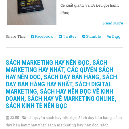
đề xuất giá trị và lời kêu gọi hành
động...
Read More
Share This:
Facebook
Twitter
Stumble
Digg
SÁCH MARKETING HAY NÊN ĐỌC, SÁCH
MARKETING HAY NHẤT, CÁC QUYỂN SÁCH
HAY NÊN ĐỌC, SÁCH DẠY BÁN HÀNG, SÁCH
DẠY BÁN HÀNG HAY NHẤT, SÁCH DIGITAL
MARKETING, SÁCH HAY NÊN ĐỌC VỀ KINH
DOANH, SÁCH HAY VỀ MARKETING ONLINE,
SÁCH KINH TẾ NÊN ĐỌC
23:55
các quyển sách hay nên đọc
,
Sách dạy bán hàng
,
sách
dạy bán hàng hay nhất
,
sách marketing hay nên đọc
,
sách