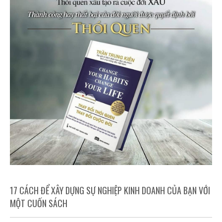
17 CÁCH ĐỂ XÂY DỰNG SỰ NGHIỆP KINH DOANH CỦA BẠN VỚI
MỘT CUỐN SÁCH