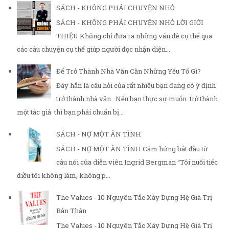
SÁCH - KHÔNG PHẢI CHUYỆN NHỎ
SÁCH - KHÔNG PHẢI CHUYỆN NHỎ LỜI GIỚI
THIỆU Không chỉ đưa ra những vấn đề cụ thể qua
các câu chuyện cụ thể giúp người đọc nhận diện...
Để Trở Thành Nhà Văn Cần Những Yếu Tố Gì?
Đây hẳn là câu hỏi của rất nhiều bạn đang có ý định
trở thành nhà văn . Nếu bạn thực sự muốn trở thành
một tác giả thì bạn phải chuẩn bị...
SÁCH - NỢ MỘT ÂN TÌNH
SÁCH - NỢ MỘT ÂN TÌNH Cảm hứng bắt đầu từ
câu nói của diễn viên Ingrid Bergman “Tôi nuối tiếc
điều tôi không làm, không p...
The Values - 10 Nguyên Tắc Xây Dựng Hệ Giá Trị
Bản Thân
The Values - 10 Nguyên Tắc Xây Dựng Hệ Giá Trị