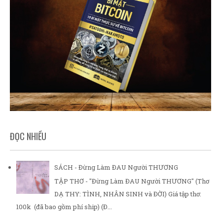
ĐỌC NHIỀU
SÁCH - Đừng Làm ĐAU Người THƯƠNG
TẬP THƠ - "Đừng Làm ĐAU Người THƯƠNG" (Thơ
DẠ THY: TÌNH, NHÂN SINH và ĐỜI) Giá tập thơ:
100k (đã bao gồm phí ship) (Đ...