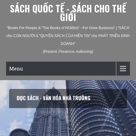
SÁCH QUỐC TẾ - SÁCH CHO THẾ
GIỚI
"Books For People & "The Books of NOW(s)" - For Grow Business" | "SÁCH
cho CON NGƯỜI & "QUYỂN SÁCH CỦA HIỆN TẠI" cho PHÁT TRIỂN KINH
DOANH"
[Present. Presence. Authoring]
Menu
ĐỌC SÁCH - VĂN HÓA NHÀ TRƯỜNG