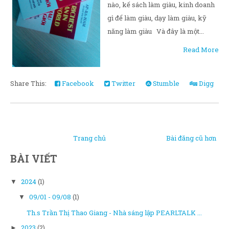
nào, kế sách làm giàu, kinh doanh
gì để làm giàu, dạy làm giàu, kỹ
năng làm giàu Và đây là một...
Read More
Share This:
Facebook
Twitter
Stumble
Digg
Trang chủ
Bài đăng cũ hơn
BÀI VIẾT
2024
(1)
▼
09/01 - 09/08
(1)
▼
Th.s Trần Thị Thao Giang - Nhà sáng lập PEARLTALK ...
2023
(2)
►