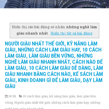
Hiển thị các bài đăng có nhãn
những nghề làm
giàu nhanh nhất
.
Hiển thị tất cả bài đăng
NGƯỜI GIÀU NHẤT THẾ GIỚI, KỸ NĂNG LÀM
GIÀU, NHỮNG CÁCH LÀM GIÀU HAY, 10 CÁCH
LÀM GIÀU, LÀM GIÀU BỀN VỮNG, NHỮNG
NGHỀ LÀM GIÀU NHANH NHẤT, CÁCH NÀO ĐỂ
LÀM GIÀU, 10 CÁCH LÀM GIÀU DỄ DÀNG, LÀM
GIÀU NHANH BẰNG CÁCH NÀO, KẾ SÁCH LÀM
GIÀU, KINH DOANH GÌ ĐỂ LÀM GIÀU, DẠY LÀM
GIÀU
18:58
10 cách làm giàu
,
kỹ năng làm giàu
,
làm giàu bền
vững
,
Người giàu nhất thế giới
,
những cách làm giàu hay
,
những
nghề làm giàu nhanh nhất