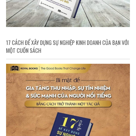
17 CÁCH ĐỂ XÂY DỰNG SỰ NGHIỆP KINH DOANH CỦA BẠN VỚI
MỘT CUỐN SÁCH