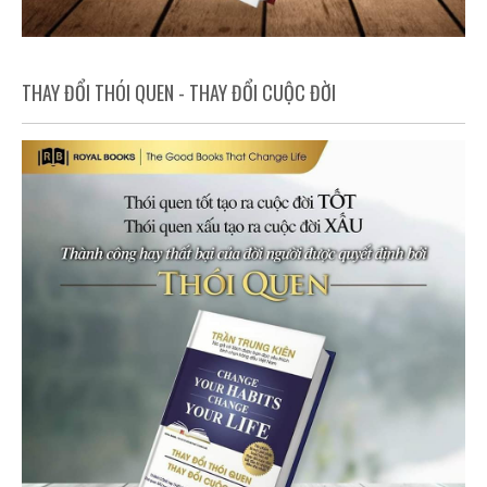
THAY ĐỔI THÓI QUEN - THAY ĐỔI CUỘC ĐỜI