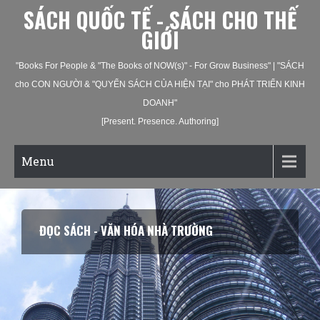
SÁCH QUỐC TẾ - SÁCH CHO THẾ
GIỚI
"Books For People & "The Books of NOW(s)" - For Grow Business" | "SÁCH
cho CON NGƯỜI & "QUYỂN SÁCH CỦA HIỆN TẠI" cho PHÁT TRIỂN KINH
DOANH"
[Present. Presence. Authoring]
Menu
ĐỌC SÁCH - VĂN HÓA NHÀ TRƯỜNG