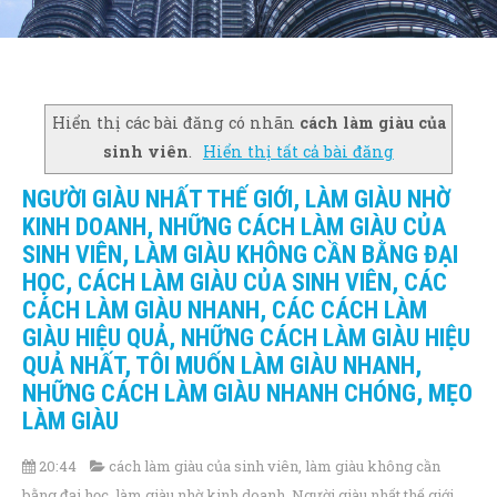
Hiển thị các bài đăng có nhãn
cách làm giàu của
sinh viên
.
Hiển thị tất cả bài đăng
NGƯỜI GIÀU NHẤT THẾ GIỚI, LÀM GIÀU NHỜ
KINH DOANH, NHỮNG CÁCH LÀM GIÀU CỦA
SINH VIÊN, LÀM GIÀU KHÔNG CẦN BẰNG ĐẠI
HỌC, CÁCH LÀM GIÀU CỦA SINH VIÊN, CÁC
CÁCH LÀM GIÀU NHANH, CÁC CÁCH LÀM
GIÀU HIỆU QUẢ, NHỮNG CÁCH LÀM GIÀU HIỆU
QUẢ NHẤT, TÔI MUỐN LÀM GIÀU NHANH,
NHỮNG CÁCH LÀM GIÀU NHANH CHÓNG, MẸO
LÀM GIÀU
20:44
cách làm giàu của sinh viên
,
làm giàu không cần
bằng đại học
,
làm giàu nhờ kinh doanh
,
Người giàu nhất thế giới
,