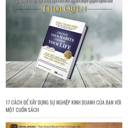
17 CÁCH ĐỂ XÂY DỰNG SỰ NGHIỆP KINH DOANH CỦA BẠN VỚI
MỘT CUỐN SÁCH