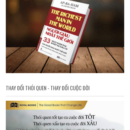
THAY ĐỔI THÓI QUEN - THAY ĐỔI CUỘC ĐỜI