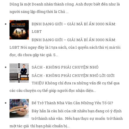
Dũng là một Doanh nhân thành công. Anh được biết đến như là
người sáng lập đồng thời là Chủ ...
ĐỊNH DẠNG GIỚI – GIẢI MÃ BÍ ẨN 3000 NĂM:
LGBT
ĐỊNH DẠNG GIỚI – GIẢI MÃ BÍ ẨN 3000 NĂM:
LGBT Nói ngay đây là 1 tựa sách, của 1 quyển sách thú vị mà tôi
đọc, dù chưa gặp tác giả. S...
SÁCH - KHÔNG PHẢI CHUYỆN NHỎ
SÁCH - KHÔNG PHẢI CHUYỆN NHỎ LỜI GIỚI
THIỆU Không chỉ đưa ra những vấn đề cụ thể qua
các câu chuyện cụ thể giúp người đọc nhận diện...
Để Trở Thành Nhà Văn Cần Những Yếu Tố Gì?
Đây hẳn là câu hỏi của rất nhiều bạn đang có ý định
trở thành nhà văn . Nếu bạn thực sự muốn trở thành
một tác giả thì bạn phải chuẩn bị...