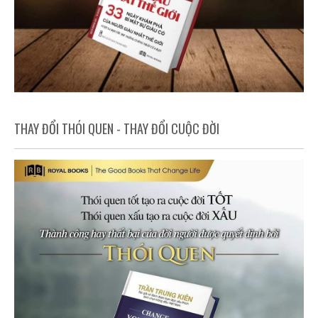
THAY ĐỔI THÓI QUEN - THAY ĐỔI CUỘC ĐỜI