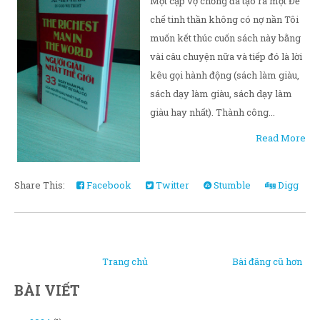
Một cặp vợ chồng đã tạo ra một Đế
chế tinh thần không có nợ nần Tôi
muốn kết thúc cuốn sách này bằng
vài câu chuyện nữa và tiếp đó là lời
kêu gọi hành động (sách làm giàu,
sách dạy làm giàu, sách dạy làm
giàu hay nhất). Thành công...
Read More
Share This:
Facebook
Twitter
Stumble
Digg
Trang chủ
Bài đăng cũ hơn
BÀI VIẾT