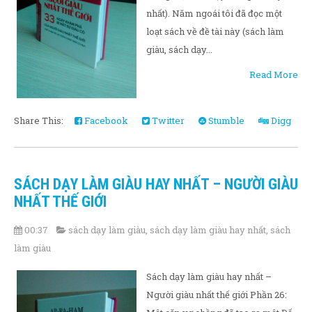
nhất). Năm ngoái tôi đã đọc một
loạt sách về đề tài này (sách làm
giàu, sách dạy...
Read More
Share This:
Facebook
Twitter
Stumble
Digg
SÁCH DẠY LÀM GIÀU HAY NHẤT – NGƯỜI GIÀU
NHẤT THẾ GIỚI
00:37
sách dạy làm giàu
,
sách dạy làm giàu hay nhất
,
sách
làm giàu
Sách dạy làm giàu hay nhất –
Người giàu nhất thế giới Phần 26: