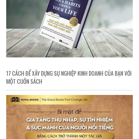
17 CÁCH ĐỂ XÂY DỰNG SỰ NGHIỆP KINH DOANH CỦA BẠN VỚI
MỘT CUỐN SÁCH