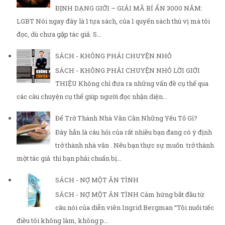
ĐỊNH DẠNG GIỚI – GIẢI MÃ BÍ ẨN 3000 NĂM:
LGBT Nói ngay đây là 1 tựa sách, của 1 quyển sách thú vị mà tôi
đọc, dù chưa gặp tác giả. S...
SÁCH - KHÔNG PHẢI CHUYỆN NHỎ
SÁCH - KHÔNG PHẢI CHUYỆN NHỎ LỜI GIỚI
THIỆU Không chỉ đưa ra những vấn đề cụ thể qua
các câu chuyện cụ thể giúp người đọc nhận diện...
Để Trở Thành Nhà Văn Cần Những Yếu Tố Gì?
Đây hẳn là câu hỏi của rất nhiều bạn đang có ý định
trở thành nhà văn . Nếu bạn thực sự muốn trở thành
một tác giả thì bạn phải chuẩn bị...
SÁCH - NỢ MỘT ÂN TÌNH
SÁCH - NỢ MỘT ÂN TÌNH Cảm hứng bắt đầu từ
câu nói của diễn viên Ingrid Bergman “Tôi nuối tiếc
điều tôi không làm, không p...