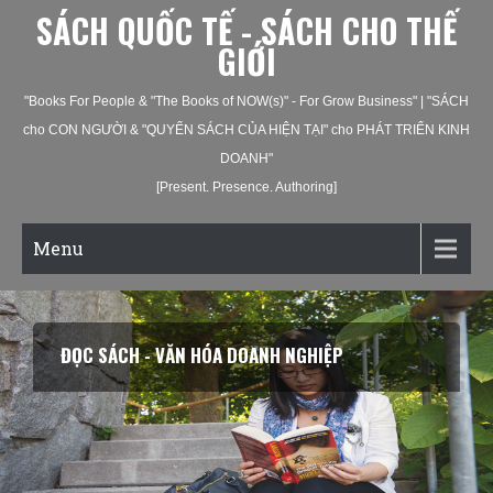
SÁCH QUỐC TẾ - SÁCH CHO THẾ
GIỚI
"Books For People & "The Books of NOW(s)" - For Grow Business" | "SÁCH
cho CON NGƯỜI & "QUYỂN SÁCH CỦA HIỆN TẠI" cho PHÁT TRIỂN KINH
DOANH"
[Present. Presence. Authoring]
Menu
ĐỌC SÁCH - VĂN HÓA XÃ HỘI