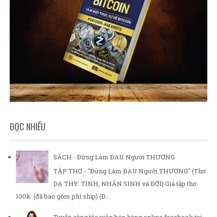
ĐỌC NHIỀU
SÁCH - Đừng Làm ĐAU Người THƯƠNG
TẬP THƠ - "Đừng Làm ĐAU Người THƯƠNG" (Thơ
DẠ THY: TÌNH, NHÂN SINH và ĐỜI) Giá tập thơ:
100k (đã bao gồm phí ship) (Đ...