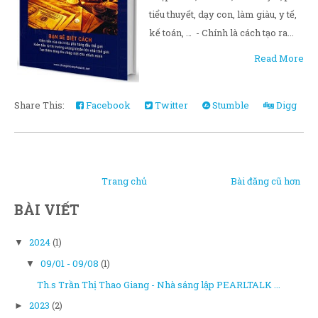
tiểu thuyết, dạy con, làm giàu, y tế,
kế toán, … - Chính là cách tạo ra...
Read More
Share This:
Facebook
Twitter
Stumble
Digg
Trang chủ
Bài đăng cũ hơn
BÀI VIẾT
2024
(1)
▼
09/01 - 09/08
(1)
▼
Th.s Trần Thị Thao Giang - Nhà sáng lập PEARLTALK ...
2023
(2)
►