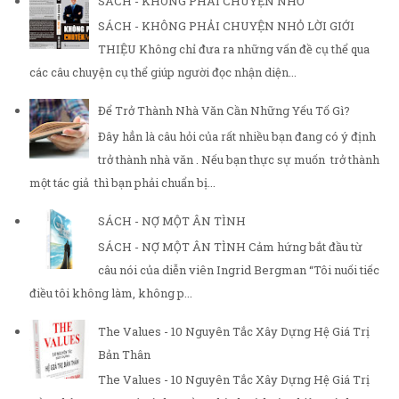
SÁCH - KHÔNG PHẢI CHUYỆN NHỎ
SÁCH - KHÔNG PHẢI CHUYỆN NHỎ LỜI GIỚI
THIỆU Không chỉ đưa ra những vấn đề cụ thể qua
các câu chuyện cụ thể giúp người đọc nhận diện...
Để Trở Thành Nhà Văn Cần Những Yếu Tố Gì?
Đây hẳn là câu hỏi của rất nhiều bạn đang có ý định
trở thành nhà văn . Nếu bạn thực sự muốn trở thành
một tác giả thì bạn phải chuẩn bị...
SÁCH - NỢ MỘT ÂN TÌNH
SÁCH - NỢ MỘT ÂN TÌNH Cảm hứng bắt đầu từ
câu nói của diễn viên Ingrid Bergman “Tôi nuối tiếc
điều tôi không làm, không p...
The Values - 10 Nguyên Tắc Xây Dựng Hệ Giá Trị
Bản Thân
The Values - 10 Nguyên Tắc Xây Dựng Hệ Giá Trị