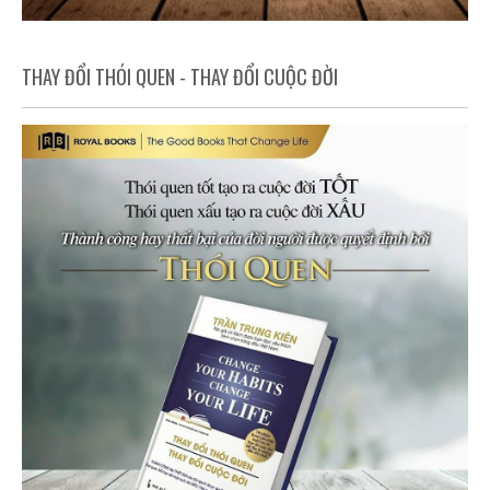
THAY ĐỔI THÓI QUEN - THAY ĐỔI CUỘC ĐỜI