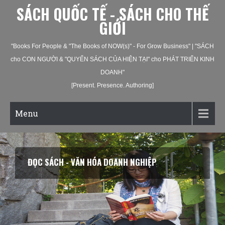
SÁCH QUỐC TẾ - SÁCH CHO THẾ
GIỚI
"Books For People & "The Books of NOW(s)" - For Grow Business" | "SÁCH
cho CON NGƯỜI & "QUYỂN SÁCH CỦA HIỆN TẠI" cho PHÁT TRIỂN KINH
DOANH"
[Present. Presence. Authoring]
Menu
ĐỌC SÁCH - VĂN HÓA DOANH NGHIỆP