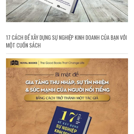
17 CÁCH ĐỂ XÂY DỰNG SỰ NGHIỆP KINH DOANH CỦA BẠN VỚI
MỘT CUỐN SÁCH