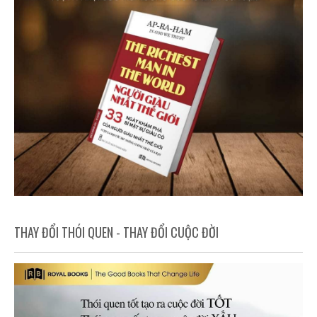
THAY ĐỔI THÓI QUEN - THAY ĐỔI CUỘC ĐỜI