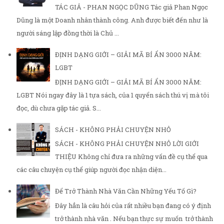
TÁC GIẢ - PHAN NGỌC DŨNG Tác giả Phan Ngọc
Dũng là một Doanh nhân thành công. Anh được biết đến như là
người sáng lập đồng thời là Chủ ...
ĐỊNH DẠNG GIỚI – GIẢI MÃ BÍ ẨN 3000 NĂM:
LGBT
ĐỊNH DẠNG GIỚI – GIẢI MÃ BÍ ẨN 3000 NĂM:
LGBT Nói ngay đây là 1 tựa sách, của 1 quyển sách thú vị mà tôi
đọc, dù chưa gặp tác giả. S...
SÁCH - KHÔNG PHẢI CHUYỆN NHỎ
SÁCH - KHÔNG PHẢI CHUYỆN NHỎ LỜI GIỚI
THIỆU Không chỉ đưa ra những vấn đề cụ thể qua
các câu chuyện cụ thể giúp người đọc nhận diện...
Để Trở Thành Nhà Văn Cần Những Yếu Tố Gì?
Đây hẳn là câu hỏi của rất nhiều bạn đang có ý định
trở thành nhà văn . Nếu bạn thực sự muốn trở thành