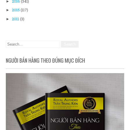
2016
(341)
►
2015
(117)
►
2011
(3)
►
NGƯỜI BÁN HÀNG THEO ĐÚNG MỤC ĐÍCH