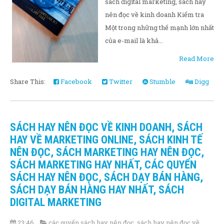
sách digital marketing, sách hay
nên đọc về kinh doanh Kiểm tra
Một trong những thế mạnh lớn nhất
của e-mail là khả...
Read More
Share This:
Facebook
Twitter
Stumble
Digg
SÁCH HAY NÊN ĐỌC VỀ KINH DOANH, SÁCH
HAY VỀ MARKETING ONLINE, SÁCH KINH TẾ
NÊN ĐỌC, SÁCH MARKETING HAY NÊN ĐỌC,
SÁCH MARKETING HAY NHẤT, CÁC QUYỂN
SÁCH HAY NÊN ĐỌC, SÁCH DẠY BÁN HÀNG,
SÁCH DẠY BÁN HÀNG HAY NHẤT, SÁCH
DIGITAL MARKETING
23:46
các quyển sách hay nên đọc
,
sách hay nên đọc về