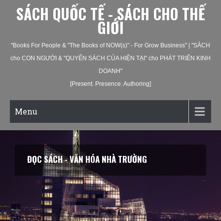
SÁCH QUỐC TẾ - SÁCH CHO THẾ
GIỚI
"Books For People & "The Books of NOW(s)" - For Grow Business" | "SÁCH
cho CON NGƯỜI & "QUYỂN SÁCH CỦA HIỆN TẠI" cho PHÁT TRIỂN KINH
DOANH"
[Present. Presence. Authoring]
Menu
ĐỌC SÁCH - VĂN HÓA DOANH NGHIỆP