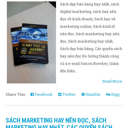
Sách dạy bán hàng hay nhất, sách
digital marketing, sách hay nên
đọc về kinh doanh, Sách hay về
marketing online, Sách kinh tế
nên đọc, Sách marketing hay nên
đọc, Sách marketing hay nhất,
Sách dạy bán hàng, Các quyển sách
hay nên đọc Đo lường thành công
củ a e-mail Simon Bowker, Giám
đốc Điều...
Read More
Share This:
Facebook
Twitter
Stumble
Digg
SÁCH MARKETING HAY NÊN ĐỌC, SÁCH
MARKETING HAY NHẤT, CÁC QUYỂN SÁCH