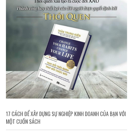
17 CÁCH ĐỂ XÂY DỰNG SỰ NGHIỆP KINH DOANH CỦA BẠN VỚI
MỘT CUỐN SÁCH