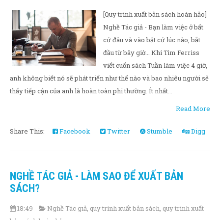
[Quy trình xuất bản sách hoàn hảo]
Nghề Tác giả - Bạn làm việc ở bất
cứ đâu và vào bất cứ lúc nào, bắt
đầu từ bây giờ... Khi Tim Ferriss
viết cuốn sách Tuần làm việc 4 giờ,
anh không biết nó sẽ phát triển như thế nào và bao nhiêu người sẽ
thấy tiếp cận của anh là hoàn toàn phi thường. Ít nhất...
Read More
Share This:
Facebook
Twitter
Stumble
Digg
NGHỀ TÁC GIẢ - LÀM SAO ĐỂ XUẤT BẢN
SÁCH?
18:49
Nghề Tác giả
,
quy trình xuất bản sách
,
quy trình xuất