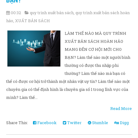
BẠN?
00:32
quy trình xuất bản sách
,
quy trình xuất bản sách hoàn
hảo
,
XUẤT BẢN SÁCH
LÀM THẾ NÀO MÀ QUY TRÌNH
XUẤT BẢN SÁCH HOÀN HẢO
MANG ĐẾN CƠ HỘI MỚI CHO
BẠN? Làm thế nào một người bình
thường có được thu nhập phi
thường? Làm thế nào mà bạn có
thể có được cơ hội trở thành một nhân vật uy tín? Làm thế nào một
chuyên gia có thể định hình là chuyên gia số 1 trong lĩnh vực của
mình? Làm thế...
Read More
Share This:
Facebook
Twitter
Stumble
Digg