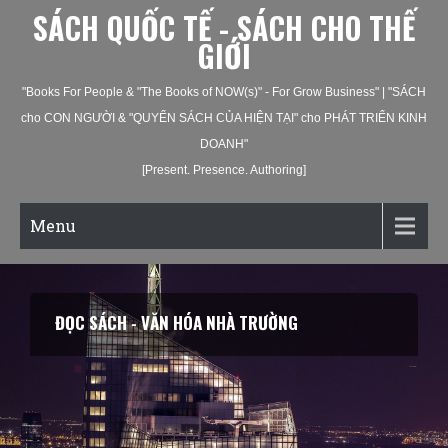
SÁCH QUỐC TẾ - SÁCH CHO THẾ
GIỚI
"Books For People & "The Books of NOW(s)" - For Grow Business" | "SÁCH
cho CON NGƯỜI & "QUYỂN SÁCH CỦA HIỆN TẠI" cho PHÁT TRIỂN KINH
DOANH"
[Present. Presence. Authoring]
Menu
ĐỌC SÁCH - VĂN HÓA NHÀ TRƯỜNG