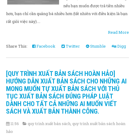
nếu bạn muốn được trả tiền nhiều
hơn, bạn chỉ cần quảng bá nhiều hơn (tất nhiên với điều kiện là bạn
rất giỏi việc này)....
Read More
Share This:
Facebook
Twitter
Stumble
Digg
[QUY TRÌNH XUẤT BẢN SÁCH HOÀN HẢO]
HƯỚNG DẪN XUẤT BẢN SÁCH CHO NHỮNG AI
MONG MUỐN TỰ XUẤT BẢN SÁCH VỚI THỦ
TỤC XUẤT BẢN SÁCH ĐÚNG PHÁP LUẬT
DÀNH CHO TẤT CẢ NHỮNG AI MUỐN VIẾT
SÁCH VÀ XUẤT BẢN THÀNH CÔNG.
11:56
quy trình xuất bản sách
,
quy trình xuất bản sách hoàn
hảo