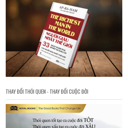
THAY ĐỔI THÓI QUEN - THAY ĐỔI CUỘC ĐỜI