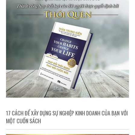
17 CÁCH ĐỂ XÂY DỰNG SỰ NGHIỆP KINH DOANH CỦA BẠN VỚI
MỘT CUỐN SÁCH