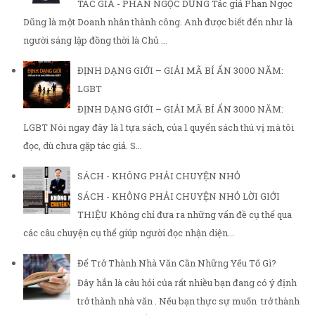
TÁC GIẢ - PHAN NGỌC DŨNG Tác giả Phan Ngọc
Dũng là một Doanh nhân thành công. Anh được biết đến như là
người sáng lập đồng thời là Chủ ...
ĐỊNH DẠNG GIỚI – GIẢI MÃ BÍ ẨN 3000 NĂM:
LGBT
ĐỊNH DẠNG GIỚI – GIẢI MÃ BÍ ẨN 3000 NĂM:
LGBT Nói ngay đây là 1 tựa sách, của 1 quyển sách thú vị mà tôi
đọc, dù chưa gặp tác giả. S...
SÁCH - KHÔNG PHẢI CHUYỆN NHỎ
SÁCH - KHÔNG PHẢI CHUYỆN NHỎ LỜI GIỚI
THIỆU Không chỉ đưa ra những vấn đề cụ thể qua
các câu chuyện cụ thể giúp người đọc nhận diện...
Để Trở Thành Nhà Văn Cần Những Yếu Tố Gì?
Đây hẳn là câu hỏi của rất nhiều bạn đang có ý định
trở thành nhà văn . Nếu bạn thực sự muốn trở thành