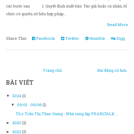
các bước sau: 1. Quyết định xuất bản Tác giả hoặc cá nhân, tổ
chức có quyền sở hữu hợp pháp...
Read More
Share This:
Facebook
Twitter
Stumble
Digg
Trang chủ
Bài đăng cũ hơn
BÀI VIẾT
2024
(1)
▼
09/01 - 09/08
(1)
▼
Th.s Trần Thị Thao Giang - Nhà sáng lập PEARLTALK ...
2023
(2)
►
2022
(3)
►