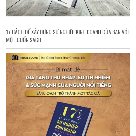
17 CÁCH ĐỂ XÂY DỰNG SỰ NGHIỆP KINH DOANH CỦA BẠN VỚI
MỘT CUỐN SÁCH