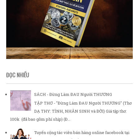
ĐỌC NHIỀU
SÁCH - Đừng Làm ĐAU Người THƯƠNG
TẬP THƠ - "Đừng Làm ĐAU Người THƯƠNG" (Thơ
DẠ THY: TÌNH, NHÂN SINH và ĐỜI) Giá tập thơ:
100k (đã bao gồm phí ship) (Đ...
Tuyển cộng tác viên bán hàng online facebook tại