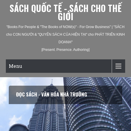
SÁCH QUỐC TẾ - SÁCH CHO THẾ
GIỚI
"Books For People & "The Books of NOW(s)" - For Grow Business" | "SÁCH
cho CON NGƯỜI & "QUYỂN SÁCH CỦA HIỆN TẠI" cho PHÁT TRIỂN KINH
DOANH"
[Present. Presence. Authoring]
Menu
ĐỌC SÁCH - VĂN HÓA NHÀ TRƯỜNG