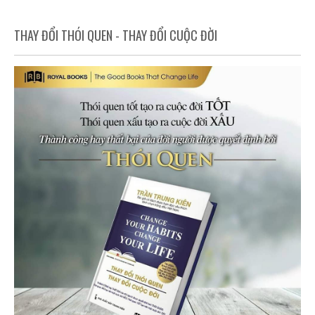
THAY ĐỔI THÓI QUEN - THAY ĐỔI CUỘC ĐỜI