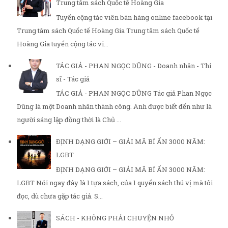
Trung tâm sách Quốc tế Hoàng Gia
Tuyển cộng tác viên bán hàng online facebook tại
Trung tâm sách Quốc tế Hoàng Gia Trung tâm sách Quốc tế
Hoàng Gia tuyển cộng tác vi...
TÁC GIẢ - PHAN NGỌC DŨNG - Doanh nhân - Thi
sĩ - Tác giả
TÁC GIẢ - PHAN NGỌC DŨNG Tác giả Phan Ngọc
Dũng là một Doanh nhân thành công. Anh được biết đến như là
người sáng lập đồng thời là Chủ ...
ĐỊNH DẠNG GIỚI – GIẢI MÃ BÍ ẨN 3000 NĂM:
LGBT
ĐỊNH DẠNG GIỚI – GIẢI MÃ BÍ ẨN 3000 NĂM:
LGBT Nói ngay đây là 1 tựa sách, của 1 quyển sách thú vị mà tôi
đọc, dù chưa gặp tác giả. S...
SÁCH - KHÔNG PHẢI CHUYỆN NHỎ