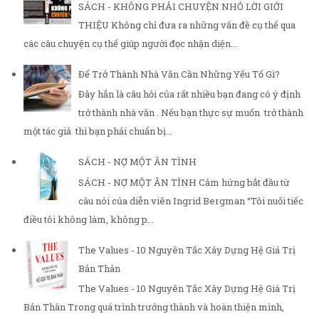
SÁCH - KHÔNG PHẢI CHUYỆN NHỎ LỜI GIỚI
THIỆU Không chỉ đưa ra những vấn đề cụ thể qua
các câu chuyện cụ thể giúp người đọc nhận diện...
Để Trở Thành Nhà Văn Cần Những Yếu Tố Gì?
Đây hẳn là câu hỏi của rất nhiều bạn đang có ý định
trở thành nhà văn . Nếu bạn thực sự muốn trở thành
một tác giả thì bạn phải chuẩn bị...
SÁCH - NỢ MỘT ÂN TÌNH
SÁCH - NỢ MỘT ÂN TÌNH Cảm hứng bắt đầu từ
câu nói của diễn viên Ingrid Bergman “Tôi nuối tiếc
điều tôi không làm, không p...
The Values - 10 Nguyên Tắc Xây Dựng Hệ Giá Trị
Bản Thân
The Values - 10 Nguyên Tắc Xây Dựng Hệ Giá Trị
Bản Thân Trong quá trình trưởng thành và hoàn thiện mình,