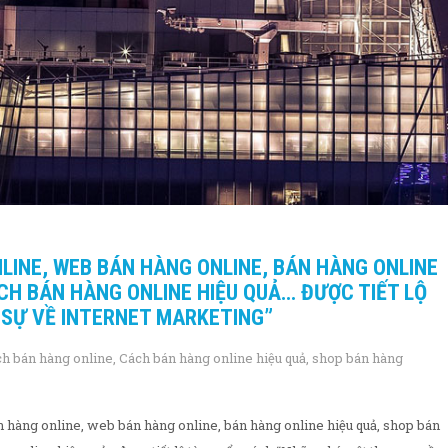
LINE, WEB BÁN HÀNG ONLINE, BÁN HÀNG ONLINE
CH BÁN HÀNG ONLINE HIỆU QUẢ… ĐƯỢC TIẾT LỘ
 SỰ VỀ INTERNET MARKETING”
ch bán hàng online
,
Cách bán hàng online hiệu quả
,
shop bán hàng
n hàng online, web bán hàng online, bán hàng online hiệu quả, shop bán