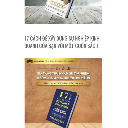
17 CÁCH ĐỂ XÂY DỰNG SỰ NGHIỆP KINH
DOANH CỦA BẠN VỚI MỘT CUỐN SÁCH