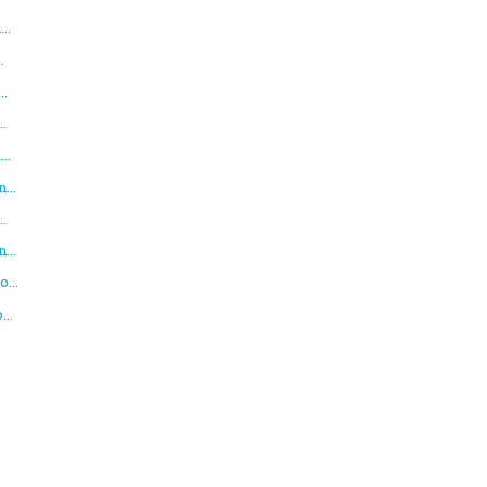
..
.
..
..
..
...
..
...
...
..