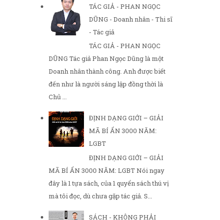
TÁC GIẢ - PHAN NGỌC
DŨNG - Doanh nhân - Thi sĩ
- Tác giả
TÁC GIẢ - PHAN NGỌC
DŨNG Tác giả Phan Ngọc Dũng là một
Doanh nhân thành công. Anh được biết
đến như là người sáng lập đồng thời là
Chủ ...
ĐỊNH DẠNG GIỚI – GIẢI
MÃ BÍ ẨN 3000 NĂM:
LGBT
ĐỊNH DẠNG GIỚI – GIẢI
MÃ BÍ ẨN 3000 NĂM: LGBT Nói ngay
đây là 1 tựa sách, của 1 quyển sách thú vị
mà tôi đọc, dù chưa gặp tác giả. S...
SÁCH - KHÔNG PHẢI