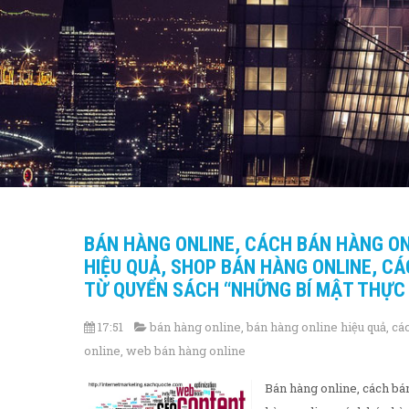
BÁN HÀNG ONLINE, CÁCH BÁN HÀNG ON
HIỆU QUẢ, SHOP BÁN HÀNG ONLINE, CÁ
TỪ QUYỂN SÁCH “NHỮNG BÍ MẬT THỰC
17:51
bán hàng online
,
bán hàng online hiệu quả
,
cá
online
,
web bán hàng online
Bán hàng online, cách bá