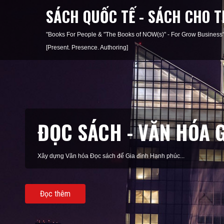
SÁCH QUỐC TẾ - SÁCH CHO T
"Books For People & "The Books of NOW(s)" - For Grow Busi
[Present. Presence. Authoring]
ĐỌC SÁCH - VĂN HÓA 
Xây dựng Văn hóa Đọc sách để Nhà trường Giáo dục tốt hơn...
Đọc thêm