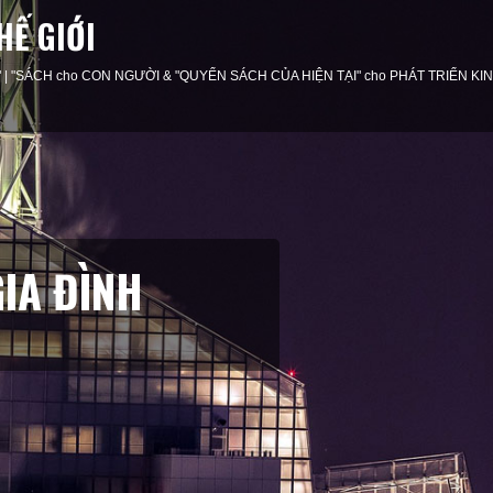
HẾ GIỚI
ness" | "SÁCH cho CON NGƯỜI & "QUYỂN SÁCH CỦA HIỆN TẠI" cho PHÁT TRIỂN K
NHÀ TRƯỜNG