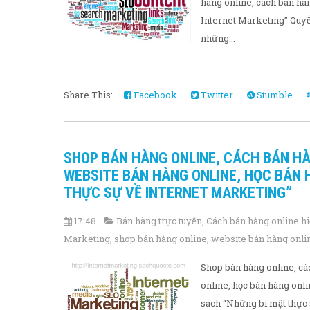
hàng online, cách bán hàn
Internet Marketing” Quyể
những...
Share This:
Facebook
Twitter
Stumble
SHOP BÁN HÀNG ONLINE, CÁCH BÁN HÀ
WEBSITE BÁN HÀNG ONLINE, HỌC BÁN 
THỰC SỰ VỀ INTERNET MARKETING”
17:48
Bán hàng trực tuyến
,
Cách bán hàng online hi
Marketing
,
shop bán hàng online
,
website bán hàng onli
Shop bán hàng online, cá
online, học bán hàng onl
sách “Những bí mật thực s