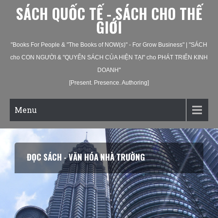
SÁCH QUỐC TẾ - SÁCH CHO THẾ
GIỚI
"Books For People & "The Books of NOW(s)" - For Grow Business" | "SÁCH
cho CON NGƯỜI & "QUYỂN SÁCH CỦA HIỆN TẠI" cho PHÁT TRIỂN KINH
DOANH"
[Present. Presence. Authoring]
Menu
ĐỌC SÁCH - VĂN HÓA NHÀ TRƯỜNG