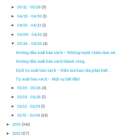
05/21 - 05/28
(5)
►
04/23 - 04/30
(1)
►
04/16 - 04/23
(1)
►
04/09 - 04/16
(2)
►
03/26 - 04/02
(4)
▼
Hướng dẫn xuất bản sách – Những tuyệt chiêu làm nê...
Hướng dẫn xuất bản sách thành công...
Dịch vụ xuất bản sách – Điều mà bạn cần phải biết ...
Tự xuất bản sách – Một sự bắt đầu!
03/19 - 03/26
(3)
►
02/19 - 02/26
(1)
►
02/12 - 02/19
(1)
►
01/01 - 01/08
(65)
►
2016
(341)
►
2015
(117)
►