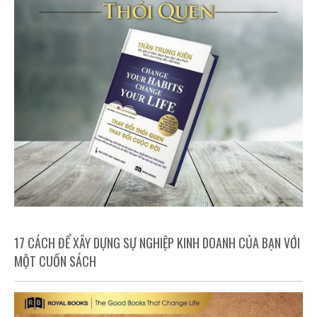
17 CÁCH ĐỂ XÂY DỰNG SỰ NGHIỆP KINH DOANH CỦA BẠN VỚI
MỘT CUỐN SÁCH