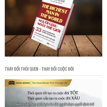
THAY ĐỔI THÓI QUEN - THAY ĐỔI CUỘC ĐỜI