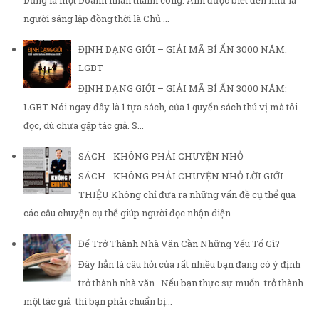
Dũng là một Doanh nhân thành công. Anh được biết đến như là
người sáng lập đồng thời là Chủ ...
ĐỊNH DẠNG GIỚI – GIẢI MÃ BÍ ẨN 3000 NĂM:
LGBT
ĐỊNH DẠNG GIỚI – GIẢI MÃ BÍ ẨN 3000 NĂM:
LGBT Nói ngay đây là 1 tựa sách, của 1 quyển sách thú vị mà tôi
đọc, dù chưa gặp tác giả. S...
SÁCH - KHÔNG PHẢI CHUYỆN NHỎ
SÁCH - KHÔNG PHẢI CHUYỆN NHỎ LỜI GIỚI
THIỆU Không chỉ đưa ra những vấn đề cụ thể qua
các câu chuyện cụ thể giúp người đọc nhận diện...
Để Trở Thành Nhà Văn Cần Những Yếu Tố Gì?
Đây hẳn là câu hỏi của rất nhiều bạn đang có ý định
trở thành nhà văn . Nếu bạn thực sự muốn trở thành
một tác giả thì bạn phải chuẩn bị...