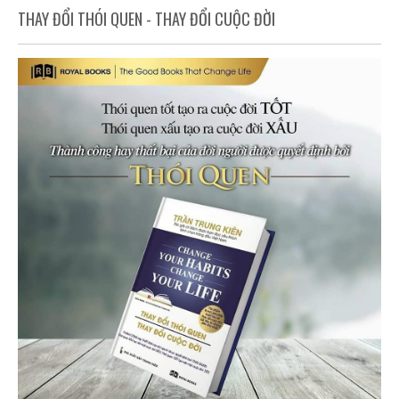
THAY ĐỔI THÓI QUEN - THAY ĐỔI CUỘC ĐỜI