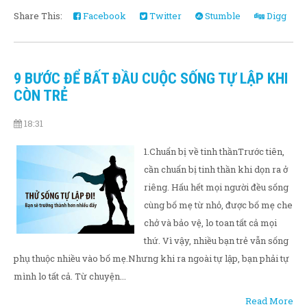
Share This:
Facebook
Twitter
Stumble
Digg
9 BƯỚC ĐỂ BẤT ĐẦU CUỘC SỐNG TỰ LẬP KHI
CÒN TRẺ
18:31
1.Chuẩn bị về tinh thầnTrước tiên,
cần chuẩn bị tinh thần khi dọn ra ở
riêng. Hấu hết mọi người đều sống
cùng bố mẹ từ nhỏ, được bố mẹ che
chở và bảo vệ, lo toan tất cả mọi
thứ. Vì vậy, nhiều bạn trẻ vẫn sống
phụ thuộc nhiều vào bố mẹ.Nhưng khi ra ngoài tự lập, bạn phải tự
mình lo tất cả. Từ chuyện...
Read More