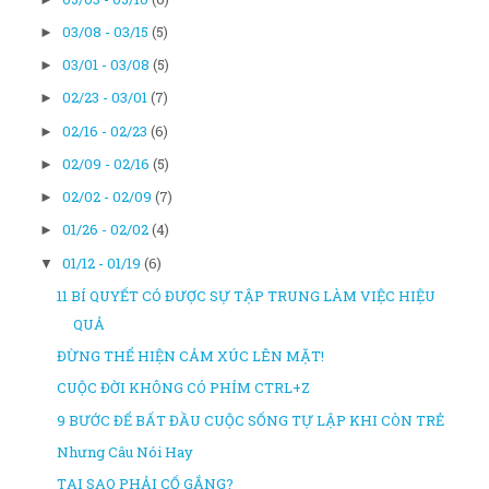
03/08 - 03/15
(5)
►
03/01 - 03/08
(5)
►
02/23 - 03/01
(7)
►
02/16 - 02/23
(6)
►
02/09 - 02/16
(5)
►
02/02 - 02/09
(7)
►
01/26 - 02/02
(4)
►
01/12 - 01/19
(6)
▼
11 BÍ QUYẾT CÓ ĐƯỢC SỰ TẬP TRUNG LÀM VIỆC HIỆU
QUẢ
ĐỪNG THỂ HIỆN CẢM XÚC LÊN MẶT!
CUỘC ĐỜI KHÔNG CÓ PHÍM CTRL+Z
9 BƯỚC ĐỂ BẤT ĐẦU CUỘC SỐNG TỰ LẬP KHI CÒN TRẺ
Nhưng Câu Nói Hay
TẠI SAO PHẢI CỐ GẮNG?