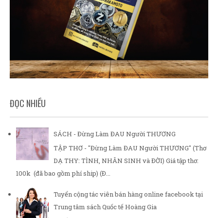
ĐỌC NHIỀU
SÁCH - Đừng Làm ĐAU Người THƯƠNG
TẬP THƠ - "Đừng Làm ĐAU Người THƯƠNG" (Thơ
DẠ THY: TÌNH, NHÂN SINH và ĐỜI) Giá tập thơ:
100k (đã bao gồm phí ship) (Đ...
Tuyển cộng tác viên bán hàng online facebook tại
Trung tâm sách Quốc tế Hoàng Gia