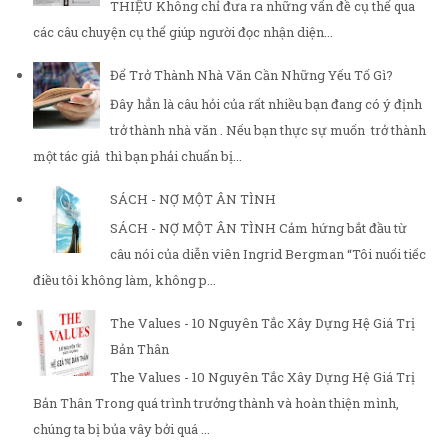
THIỆU Không chỉ đưa ra những vấn đề cụ thể qua
các câu chuyện cụ thể giúp người đọc nhận diện...
Để Trở Thành Nhà Văn Cần Những Yếu Tố Gì?
Đây hẳn là câu hỏi của rất nhiều bạn đang có ý định
trở thành nhà văn . Nếu bạn thực sự muốn trở thành
một tác giả thì bạn phải chuẩn bị...
SÁCH - NỢ MỘT ÂN TÌNH
SÁCH - NỢ MỘT ÂN TÌNH Cảm hứng bắt đầu từ
câu nói của diễn viên Ingrid Bergman “Tôi nuối tiếc
điều tôi không làm, không p...
The Values - 10 Nguyên Tắc Xây Dựng Hệ Giá Trị
Bản Thân
The Values - 10 Nguyên Tắc Xây Dựng Hệ Giá Trị
Bản Thân Trong quá trình trưởng thành và hoàn thiện mình,
chúng ta bị bủa vây bởi quá ...