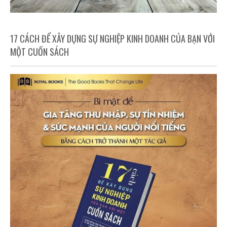
17 CÁCH ĐỂ XÂY DỰNG SỰ NGHIỆP KINH DOANH CỦA BẠN VỚI
MỘT CUỐN SÁCH