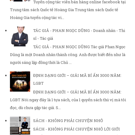
Tuyển cộng tác viên bán hàng online facebook tại
Trung tâm sách Quốc tế Hoàng Gia Trung tâm sách Quốc tế
Hoàng Gia tuyển cộng tác vi...
TÁC GIẢ - PHAN NGỌC DŨNG - Doanh nhân - Thi
sĩ - Tác giả
TÁC GIẢ - PHAN NGỌC DŨNG Tác giả Phan Ngọc
Dũng là một Doanh nhân thành công. Anh được biết đến như là
người sáng lập đồng thời là Chủ ...
ĐỊNH DẠNG GIỚI – GIẢI MÃ BÍ ẨN 3000 NĂM:
LGBT
ĐỊNH DẠNG GIỚI – GIẢI MÃ BÍ ẨN 3000 NĂM:
LGBT Nói ngay đây là 1 tựa sách, của 1 quyển sách thú vị mà tôi
đọc, dù chưa gặp tác giả. S...
SÁCH - KHÔNG PHẢI CHUYỆN NHỎ
SÁCH - KHÔNG PHẢI CHUYỆN NHỎ LỜI GIỚI