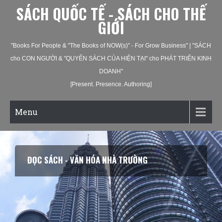
SÁCH QUỐC TẾ - SÁCH CHO THẾ
GIỚI
"Books For People & "The Books of NOW(s)" - For Grow Business" | "SÁCH
cho CON NGƯỜI & "QUYỂN SÁCH CỦA HIỆN TẠI" cho PHÁT TRIỂN KINH
DOANH"
[Present. Presence. Authoring]
Menu
ĐỌC SÁCH - VĂN HÓA NHÀ TRƯỜNG