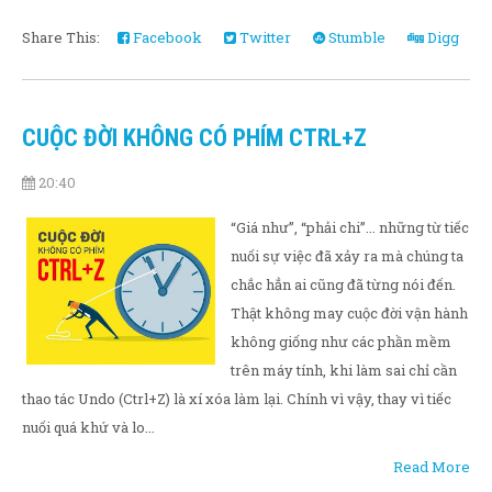
Share This:
Facebook
Twitter
Stumble
Digg
CUỘC ĐỜI KHÔNG CÓ PHÍM CTRL+Z
20:40
“Giá như”, “phải chi”... những từ tiếc
nuối sự việc đã xảy ra mà chúng ta
chắc hẳn ai cũng đã từng nói đến.
Thật không may cuộc đời vận hành
không giống như các phần mềm
trên máy tính, khi làm sai chỉ cần
thao tác Undo (Ctrl+Z) là xí xóa làm lại. Chính vì vậy, thay vì tiếc
nuối quá khứ và lo...
Read More