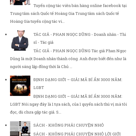
Tuyển cộng tác viên bán hàng online facebook tại
Trung tâm sách Quốc tế Hoàng Gia Trung tâm sách Quốc tế
Hoàng Gia tuyển cộng tác vi...
TÁC GIẢ - PHAN NGỌC DŨNG - Doanh nhân - Thi
sĩ - Tác giả
TÁC GIẢ - PHAN NGỌC DŨNG Tác giả Phan Ngọc
Dũng là một Doanh nhân thành công. Anh được biết đến như là
người sáng lập đồng thời là Chủ ...
ĐỊNH DẠNG GIỚI – GIẢI MÃ BÍ ẨN 3000 NĂM:
LGBT
ĐỊNH DẠNG GIỚI – GIẢI MÃ BÍ ẨN 3000 NĂM:
LGBT Nói ngay đây là 1 tựa sách, của 1 quyển sách thú vị mà tôi
đọc, dù chưa gặp tác giả. S...
SÁCH - KHÔNG PHẢI CHUYỆN NHỎ
SÁCH - KHÔNG PHẢI CHUYỆN NHỎ LỜI GIỚI