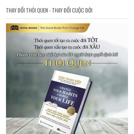
THAY ĐỔI THÓI QUEN - THAY ĐỔI CUỘC ĐỜI