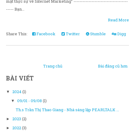
mật thực sự về Internet Marketing” ------------------------------------
----- Bạn...
Read More
Share This:
Facebook
Twitter
Stumble
Digg
Trang chủ
Bài đăng cũ hơn
BÀI VIẾT
2024
(1)
▼
09/01 - 09/08
(1)
▼
Th.s Trần Thị Thao Giang - Nhà sáng lập PEARLTALK ...
2023
(2)
►
2022
(3)
►