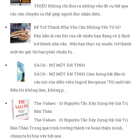
THIỆU Không chỉ đưa ra những vấn đề cụ thể qua
các câu chuyện cụ thể giúp người đọc nhận diện...
Để Trở Thành Nhà Văn Cần Những Yếu Tố Gì?
Đây hẳn là câu hỏi của rất nhiều bạn đang có ý định
trở thành nhà văn . Nếu bạn thực sự muốn trở thành
một tác giả thì bạn phải chuẩn bị...
SÁCH - NỢ MỘT ÂN TÌNH
SÁCH - NỢ MỘT ÂN TÌNH Cảm hứng bắt đầu từ
câu nói của diễn viên Ingrid Bergman “Tôi nuối tiếc
điều tôi không làm, không p...
The Values - 10 Nguyên Tắc Xây Dựng Hệ Giá Trị
Bản Thân
The Values - 10 Nguyên Tắc Xây Dựng Hệ Giá Trị
Bản Thân Trong quá trình trưởng thành và hoàn thiện mình,
chúng ta bị bủa vây bởi quá ...