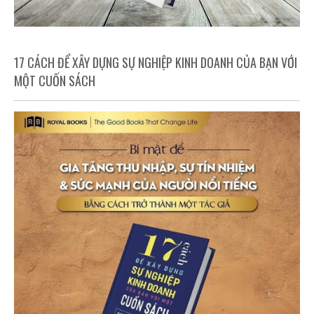
17 CÁCH ĐỂ XÂY DỰNG SỰ NGHIỆP KINH DOANH CỦA BẠN VỚI
MỘT CUỐN SÁCH