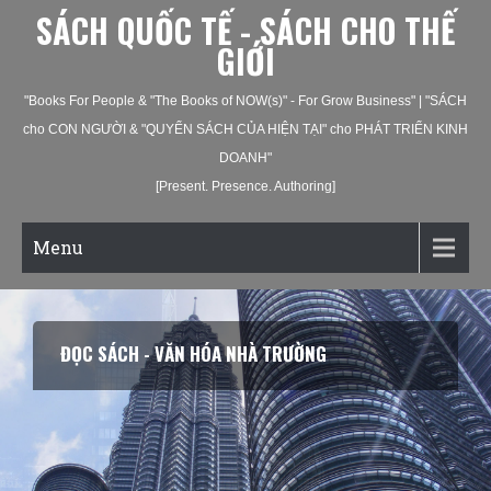
SÁCH QUỐC TẾ - SÁCH CHO THẾ
GIỚI
"Books For People & "The Books of NOW(s)" - For Grow Business" | "SÁCH
cho CON NGƯỜI & "QUYỂN SÁCH CỦA HIỆN TẠI" cho PHÁT TRIỂN KINH
DOANH"
[Present. Presence. Authoring]
Menu
ĐỌC SÁCH - VĂN HÓA NHÀ TRƯỜNG