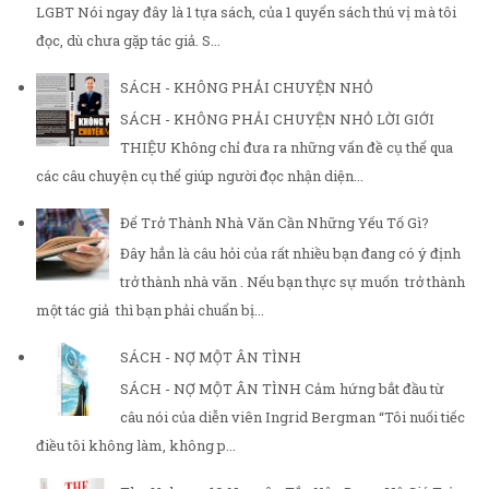
LGBT Nói ngay đây là 1 tựa sách, của 1 quyển sách thú vị mà tôi
đọc, dù chưa gặp tác giả. S...
SÁCH - KHÔNG PHẢI CHUYỆN NHỎ
SÁCH - KHÔNG PHẢI CHUYỆN NHỎ LỜI GIỚI
THIỆU Không chỉ đưa ra những vấn đề cụ thể qua
các câu chuyện cụ thể giúp người đọc nhận diện...
Để Trở Thành Nhà Văn Cần Những Yếu Tố Gì?
Đây hẳn là câu hỏi của rất nhiều bạn đang có ý định
trở thành nhà văn . Nếu bạn thực sự muốn trở thành
một tác giả thì bạn phải chuẩn bị...
SÁCH - NỢ MỘT ÂN TÌNH
SÁCH - NỢ MỘT ÂN TÌNH Cảm hứng bắt đầu từ
câu nói của diễn viên Ingrid Bergman “Tôi nuối tiếc
điều tôi không làm, không p...