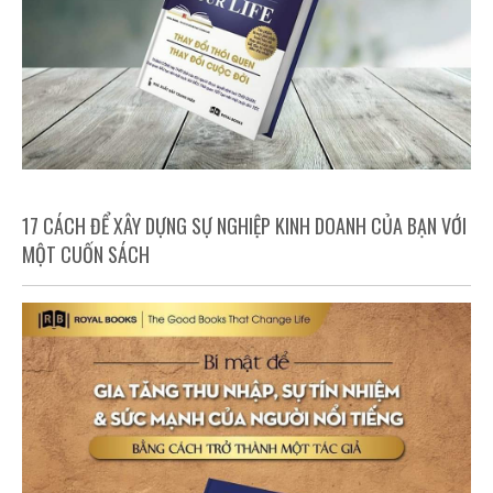
17 CÁCH ĐỂ XÂY DỰNG SỰ NGHIỆP KINH DOANH CỦA BẠN VỚI
MỘT CUỐN SÁCH