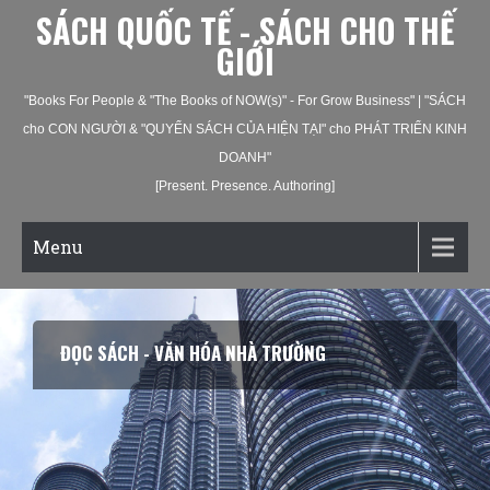
SÁCH QUỐC TẾ - SÁCH CHO THẾ
GIỚI
"Books For People & "The Books of NOW(s)" - For Grow Business" | "SÁCH
cho CON NGƯỜI & "QUYỂN SÁCH CỦA HIỆN TẠI" cho PHÁT TRIỂN KINH
DOANH"
[Present. Presence. Authoring]
Menu
ĐỌC SÁCH - VĂN HÓA NHÀ TRƯỜNG