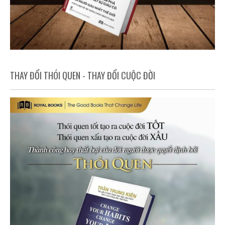
THAY ĐỔI THÓI QUEN - THAY ĐỔI CUỘC ĐỜI