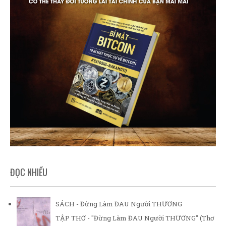
ĐỌC NHIỀU
SÁCH - Đừng Làm ĐAU Người THƯƠNG
TẬP THƠ - "Đừng Làm ĐAU Người THƯƠNG" (Thơ