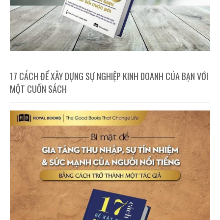
17 CÁCH ĐỂ XÂY DỰNG SỰ NGHIỆP KINH DOANH CỦA BẠN VỚI
MỘT CUỐN SÁCH