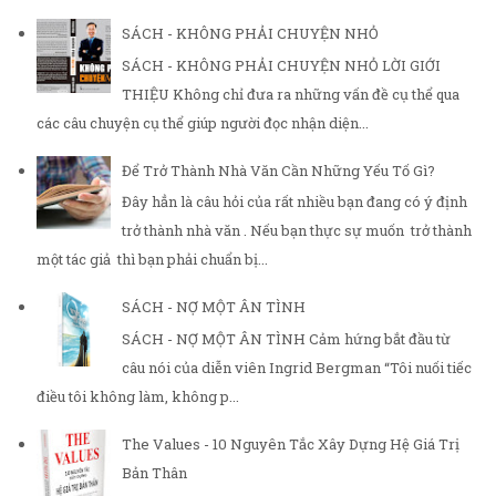
SÁCH - KHÔNG PHẢI CHUYỆN NHỎ
SÁCH - KHÔNG PHẢI CHUYỆN NHỎ LỜI GIỚI
THIỆU Không chỉ đưa ra những vấn đề cụ thể qua
các câu chuyện cụ thể giúp người đọc nhận diện...
Để Trở Thành Nhà Văn Cần Những Yếu Tố Gì?
Đây hẳn là câu hỏi của rất nhiều bạn đang có ý định
trở thành nhà văn . Nếu bạn thực sự muốn trở thành
một tác giả thì bạn phải chuẩn bị...
SÁCH - NỢ MỘT ÂN TÌNH
SÁCH - NỢ MỘT ÂN TÌNH Cảm hứng bắt đầu từ
câu nói của diễn viên Ingrid Bergman “Tôi nuối tiếc
điều tôi không làm, không p...
The Values - 10 Nguyên Tắc Xây Dựng Hệ Giá Trị
Bản Thân