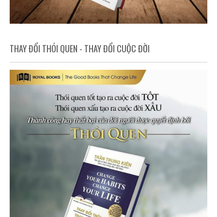
THAY ĐỔI THÓI QUEN - THAY ĐỔI CUỘC ĐỜI