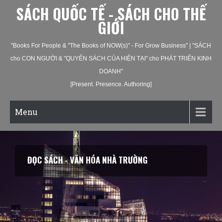
SÁCH QUỐC TẾ - SÁCH CHO THẾ
GIỚI
"Books For People & "The Books of NOW(s)" - For Grow Business" | "SÁCH
cho CON NGƯỜI & "QUYỂN SÁCH CỦA HIỆN TẠI" cho PHÁT TRIỂN KINH
DOANH"
[Present. Presence. Authoring]
Menu
ĐỌC SÁCH - VĂN HÓA NHÀ TRƯỜNG