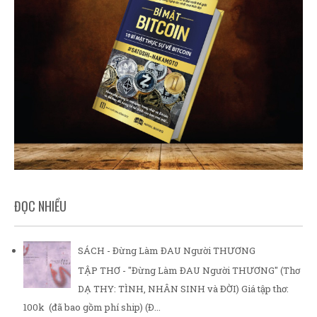
ĐỌC NHIỀU
SÁCH - Đừng Làm ĐAU Người THƯƠNG
TẬP THƠ - "Đừng Làm ĐAU Người THƯƠNG" (Thơ
DẠ THY: TÌNH, NHÂN SINH và ĐỜI) Giá tập thơ:
100k (đã bao gồm phí ship) (Đ...