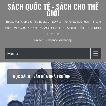
SÁCH QUỐC TẾ - SÁCH CHO THẾ
GIỚI
"Books For People & "The Books of NOW(s)" - For Grow Business" | "SÁCH
cho CON NGƯỜI & "QUYỂN SÁCH CỦA HIỆN TẠI" cho PHÁT TRIỂN KINH
DOANH"
[Present. Presence. Authoring]
Menu
ĐỌC SÁCH - VĂN HÓA NHÀ TRƯỜNG