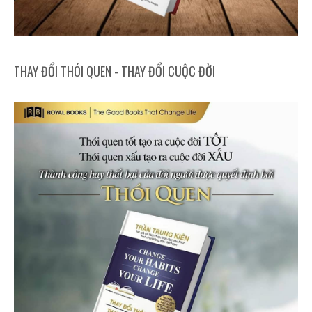
THAY ĐỔI THÓI QUEN - THAY ĐỔI CUỘC ĐỜI