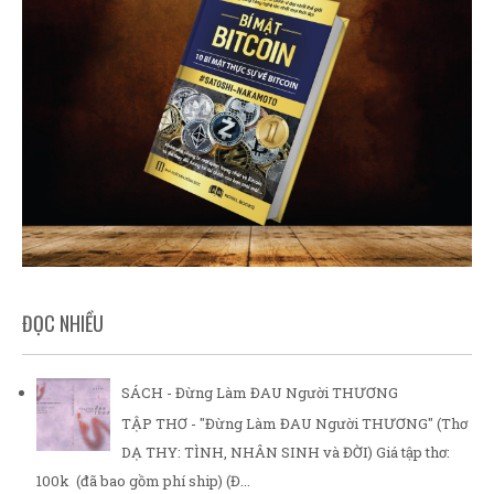
ĐỌC NHIỀU
SÁCH - Đừng Làm ĐAU Người THƯƠNG
TẬP THƠ - "Đừng Làm ĐAU Người THƯƠNG" (Thơ
DẠ THY: TÌNH, NHÂN SINH và ĐỜI) Giá tập thơ:
100k (đã bao gồm phí ship) (Đ...