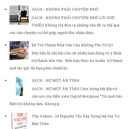
SÁCH - KHÔNG PHẢI CHUYỆN NHỎ
SÁCH - KHÔNG PHẢI CHUYỆN NHỎ LỜI GIỚI
THIỆU Không chỉ đưa ra những vấn đề cụ thể qua
các câu chuyện cụ thể giúp người đọc nhận diện...
Để Trở Thành Nhà Văn Cần Những Yếu Tố Gì?
Đây hẳn là câu hỏi của rất nhiều bạn đang có ý định
trở thành nhà văn . Nếu bạn thực sự muốn trở thành
một tác giả thì bạn phải chuẩn bị...
SÁCH - NỢ MỘT ÂN TÌNH
SÁCH - NỢ MỘT ÂN TÌNH Cảm hứng bắt đầu từ
câu nói của diễn viên Ingrid Bergman “Tôi nuối tiếc
điều tôi không làm, không p...
The Values - 10 Nguyên Tắc Xây Dựng Hệ Giá Trị
Bản Thân