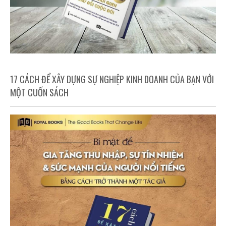
17 CÁCH ĐỂ XÂY DỰNG SỰ NGHIỆP KINH DOANH CỦA BẠN VỚI
MỘT CUỐN SÁCH