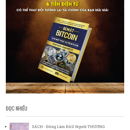
ĐỌC NHIỀU
SÁCH - Đừng Làm ĐAU Người THƯƠNG