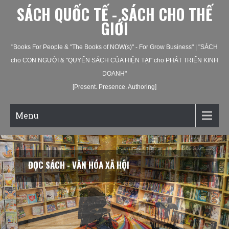
SÁCH QUỐC TẾ - SÁCH CHO THẾ
GIỚI
"Books For People & "The Books of NOW(s)" - For Grow Business" | "SÁCH
cho CON NGƯỜI & "QUYỂN SÁCH CỦA HIỆN TẠI" cho PHÁT TRIỂN KINH
DOANH"
[Present. Presence. Authoring]
Menu
ĐỌC SÁCH - VĂN HÓA XÃ HỘI