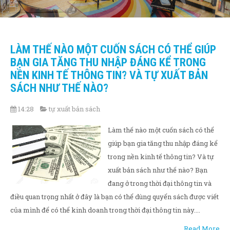
LÀM THẾ NÀO MỘT CUỐN SÁCH CÓ THỂ GIÚP
BẠN GIA TĂNG THU NHẬP ĐÁNG KỂ TRONG
NỀN KINH TẾ THÔNG TIN? VÀ TỰ XUẤT BẢN
SÁCH NHƯ THẾ NÀO?
14:28
tự xuất bản sách
Làm thế nào một cuốn sách có thể
giúp bạn gia tăng thu nhập đáng kể
trong nền kinh tế thông tin? Và tự
xuất bản sách như thế nào? Bạn
đang ở trong thời đại thông tin và
điều quan trọng nhất ở đây là bạn có thể dùng quyển sách được viết
của mình để có thể kinh doanh trong thời đại thông tin này....
Read More