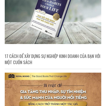
17 CÁCH ĐỂ XÂY DỰNG SỰ NGHIỆP KINH DOANH CỦA BẠN VỚI
MỘT CUỐN SÁCH