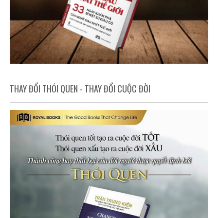
THAY ĐỔI THÓI QUEN - THAY ĐỔI CUỘC ĐỜI