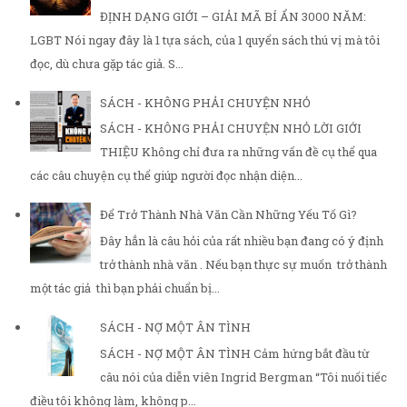
ĐỊNH DẠNG GIỚI – GIẢI MÃ BÍ ẨN 3000 NĂM:
LGBT Nói ngay đây là 1 tựa sách, của 1 quyển sách thú vị mà tôi
đọc, dù chưa gặp tác giả. S...
SÁCH - KHÔNG PHẢI CHUYỆN NHỎ
SÁCH - KHÔNG PHẢI CHUYỆN NHỎ LỜI GIỚI
THIỆU Không chỉ đưa ra những vấn đề cụ thể qua
các câu chuyện cụ thể giúp người đọc nhận diện...
Để Trở Thành Nhà Văn Cần Những Yếu Tố Gì?
Đây hẳn là câu hỏi của rất nhiều bạn đang có ý định
trở thành nhà văn . Nếu bạn thực sự muốn trở thành
một tác giả thì bạn phải chuẩn bị...
SÁCH - NỢ MỘT ÂN TÌNH
SÁCH - NỢ MỘT ÂN TÌNH Cảm hứng bắt đầu từ
câu nói của diễn viên Ingrid Bergman “Tôi nuối tiếc
điều tôi không làm, không p...