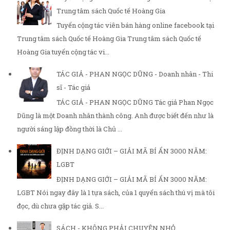
Trung tâm sách Quốc tế Hoàng Gia
Tuyển cộng tác viên bán hàng online facebook tại
Trung tâm sách Quốc tế Hoàng Gia Trung tâm sách Quốc tế
Hoàng Gia tuyển cộng tác vi...
TÁC GIẢ - PHAN NGỌC DŨNG - Doanh nhân - Thi
sĩ - Tác giả
TÁC GIẢ - PHAN NGỌC DŨNG Tác giả Phan Ngọc
Dũng là một Doanh nhân thành công. Anh được biết đến như là
người sáng lập đồng thời là Chủ ...
ĐỊNH DẠNG GIỚI – GIẢI MÃ BÍ ẨN 3000 NĂM:
LGBT
ĐỊNH DẠNG GIỚI – GIẢI MÃ BÍ ẨN 3000 NĂM:
LGBT Nói ngay đây là 1 tựa sách, của 1 quyển sách thú vị mà tôi
đọc, dù chưa gặp tác giả. S...
SÁCH - KHÔNG PHẢI CHUYỆN NHỎ