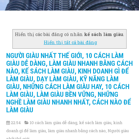
Hiển thị các bài đăng có nhãn
kế sách làm giàu
.
Hiển thị tất cả bài đăng
NGƯỜI GIÀU NHẤT THẾ GIỚI, 10 CÁCH LÀM
GIÀU DỄ DÀNG, LÀM GIÀU NHANH BẰNG CÁCH
NÀO, KẾ SÁCH LÀM GIÀU, KINH DOANH GÌ ĐỂ
LÀM GIÀU, DẠY LÀM GIÀU, KỸ NĂNG LÀM
GIÀU, NHỮNG CÁCH LÀM GIÀU HAY, 10 CÁCH
LÀM GIÀU, LÀM GIÀU BỀN VỮNG, NHỮNG
NGHỀ LÀM GIÀU NHANH NHẤT, CÁCH NÀO ĐỂ
LÀM GIÀU
22:54
10 cách làm giàu dễ dàng
,
kế sách làm giàu
,
kinh
doanh gì để làm giàu
,
làm giàu nhanh bằng cách nào
,
Người giàu
nhất thế giới