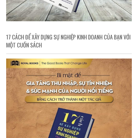
17 CÁCH ĐỂ XÂY DỰNG SỰ NGHIỆP KINH DOANH CỦA BẠN VỚI
MỘT CUỐN SÁCH