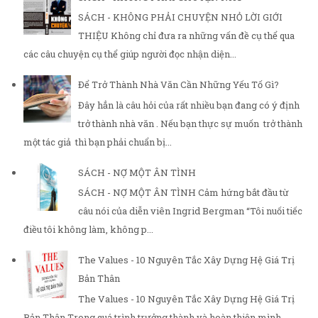
SÁCH - KHÔNG PHẢI CHUYỆN NHỎ LỜI GIỚI
THIỆU Không chỉ đưa ra những vấn đề cụ thể qua
các câu chuyện cụ thể giúp người đọc nhận diện...
Để Trở Thành Nhà Văn Cần Những Yếu Tố Gì?
Đây hẳn là câu hỏi của rất nhiều bạn đang có ý định
trở thành nhà văn . Nếu bạn thực sự muốn trở thành
một tác giả thì bạn phải chuẩn bị...
SÁCH - NỢ MỘT ÂN TÌNH
SÁCH - NỢ MỘT ÂN TÌNH Cảm hứng bắt đầu từ
câu nói của diễn viên Ingrid Bergman “Tôi nuối tiếc
điều tôi không làm, không p...
The Values - 10 Nguyên Tắc Xây Dựng Hệ Giá Trị
Bản Thân
The Values - 10 Nguyên Tắc Xây Dựng Hệ Giá Trị
Bản Thân Trong quá trình trưởng thành và hoàn thiện mình,