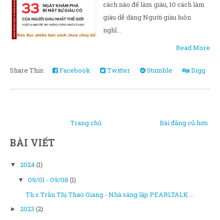
cách nào để làm giàu, 10 cách làm
giàu dễ dàng Người giàu luôn
nghĩ...
Read More
Share This:
Facebook
Twitter
Stumble
Digg
Trang chủ
Bài đăng cũ hơn
BÀI VIẾT
2024
(1)
▼
09/01 - 09/08
(1)
▼
Th.s Trần Thị Thao Giang - Nhà sáng lập PEARLTALK ...
2023
(2)
►