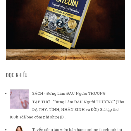
ĐỌC NHIỀU
SÁCH - Đừng Làm ĐAU Người THƯƠNG
TẬP THƠ - "Đừng Làm ĐAU Người THƯƠNG" (Thơ
DẠ THY: TÌNH, NHÂN SINH và ĐỜI) Giá tập thơ:
100k (đã bao gồm phí ship) (Đ...
Tuyển cộng tác viên bán hàng online facebook tại