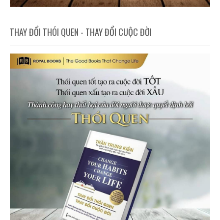
THAY ĐỔI THÓI QUEN - THAY ĐỔI CUỘC ĐỜI