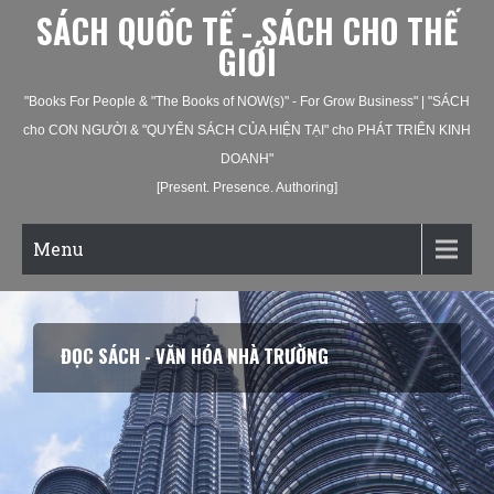
SÁCH QUỐC TẾ - SÁCH CHO THẾ
GIỚI
"Books For People & "The Books of NOW(s)" - For Grow Business" | "SÁCH
cho CON NGƯỜI & "QUYỂN SÁCH CỦA HIỆN TẠI" cho PHÁT TRIỂN KINH
DOANH"
[Present. Presence. Authoring]
Menu
ĐỌC SÁCH - VĂN HÓA NHÀ TRƯỜNG