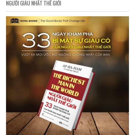
NGƯỜI GIÀU NHẤT THẾ GIỚI