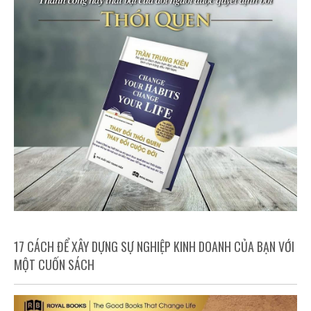
17 CÁCH ĐỂ XÂY DỰNG SỰ NGHIỆP KINH DOANH CỦA BẠN VỚI
MỘT CUỐN SÁCH