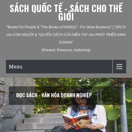
SÁCH QUỐC TẾ - SÁCH CHO THẾ
GIỚI
"Books For People & "The Books of NOW(s)" - For Grow Business" | "SÁCH
cho CON NGƯỜI & "QUYỂN SÁCH CỦA HIỆN TẠI" cho PHÁT TRIỂN KINH
DOANH"
[Present. Presence. Authoring]
Menu
ĐỌC SÁCH - VĂN HÓA DOANH NGHIỆP