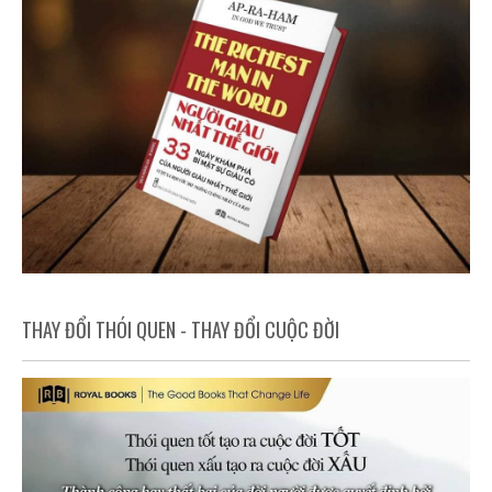
THAY ĐỔI THÓI QUEN - THAY ĐỔI CUỘC ĐỜI