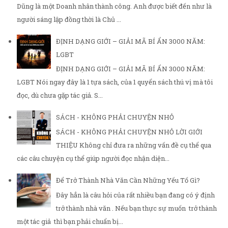
Dũng là một Doanh nhân thành công. Anh được biết đến như là
người sáng lập đồng thời là Chủ ...
ĐỊNH DẠNG GIỚI – GIẢI MÃ BÍ ẨN 3000 NĂM:
LGBT
ĐỊNH DẠNG GIỚI – GIẢI MÃ BÍ ẨN 3000 NĂM:
LGBT Nói ngay đây là 1 tựa sách, của 1 quyển sách thú vị mà tôi
đọc, dù chưa gặp tác giả. S...
SÁCH - KHÔNG PHẢI CHUYỆN NHỎ
SÁCH - KHÔNG PHẢI CHUYỆN NHỎ LỜI GIỚI
THIỆU Không chỉ đưa ra những vấn đề cụ thể qua
các câu chuyện cụ thể giúp người đọc nhận diện...
Để Trở Thành Nhà Văn Cần Những Yếu Tố Gì?
Đây hẳn là câu hỏi của rất nhiều bạn đang có ý định
trở thành nhà văn . Nếu bạn thực sự muốn trở thành
một tác giả thì bạn phải chuẩn bị...