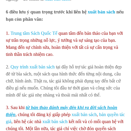
6 điều lưu ý quan trọng trước khi liên hệ
xuất bản sách
nếu
bạn còn phân vân:
1.
Trung tâm Sách Quốc Tế
quan tâm đến bản thảo của bạn với
sự trân trọng những nỗ lực, ý tưởng và sự sáng tạo của bạn.
Mang đến sự chỉnh sửa, hoàn thiện với tất cả sự cẩn trọng và
tinh thần trách nhiệm cao.
2.
Quy trình xuất bản sách
tại đây hỗ trợ tác giả hoàn thiện đẹp
đẽ từ bìa sách, ruột sách qua hình thức đến từng nội dung, câu
chữ, hình ảnh. Thật ra, tác giả không phải đụng tay đến bất cứ
điều gì nếu muốn. Chúng tôi đầu tư thời gian và công sức của
mình để tác giả nhẹ nhàng và thoải mái nhất có thể.
3. Sau khi
từ bản thảo đánh máy đến khi ra đời sách hoàn
thiện
, chúng tôi đăng ký giấp phép
xu
ất b
ản s
ách
,
bản quyền tác
giả
, liên hệ các nhà
xuất bản s
ách
kết nối và có mối quan hệ với
chúng tôi. Một lần nữa, tác giả chỉ việc chờ đón quyển sách