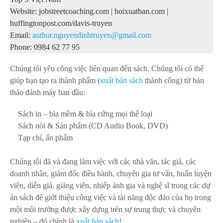
Website: jobstreetcoaching.com | hoixuatban.com |
huffingtonpost.com/davis-truyen
Email:
author.nguyendinhtruyen@gmail.com
Phone:
0984 62 77 95
Chúng tôi yêu
công việc liên quan đến
sách
. C
húng tôi có thể
giúp bạn tạo ra thành phẩm (
xuất bản sách
th
ành c
ông)
t
ừ b
ản
th
ảo
đ
ánh m
áy ban
đ
ầu
:
Sách in –
bìa mềm
& bìa cứng
mọi thể loại
Sách nói
& Sản phẩm (
CD Audio Book
,
DVD
)
Tạp chí, ấn phẩm
Chúng tôi
đã và đang làm việc
với các nhà văn
, tác giả
, các
doanh nhân, giám đốc điều hành, chuyên gia tư vấn, huấn luyện
viên, diễn giả, giảng viên, nhiếp ảnh gia và nghệ sĩ trong
các dự
án sách
để giới thiệu công việc và tài năng độc đáo
của họ
trong
một môi trường được xây dựng trên sự trung thực
và chuyên
nghiệp – đó chính là
xuất bản sách
!