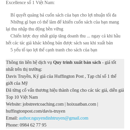
Excellence số 1 Việt Nam
:
Bí quyết q
uảng bá cuốn sách của bạn cho lợi nhuận tối đa
Những gì bạn có thể làm để khiến cuốn sách của bạn
mang
lại thu nhập thu động bền vững
Chiến lược duy nhất
giúp tăng doanh thu
... ngay cả khi hầu
hết các tác giả
khác không bán được sách sau khi xuất bản
5 yếu tố tạo lợi thế cạnh tranh cho sách của bạn
Thông tin liên hệ dịch vụ
Quy trình xuất bản sách
- giá tốt
nhất trên thị trường:
Davis Truyền, Ký giả của Huffington Post , Tạp chí số 1 thế
giới của Mỹ
Đã từng cố vấn thương hiệu thành công cho các tác giả, diễn giả
Top 10 Việt Nam
Website: jobstreetcoaching.com | hoixuatban.com |
huffingtonpost.com/davis-truyen
Email:
author.nguyendinhtruyen@gmail.com
Phone:
0984 62 77 95