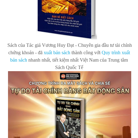
Sách của Tác giả Vương Huy Đạt - Chuy
ên gia
đ
ầu t
ư t
ài ch
ính
ch
ứng kh
oán -
đã
xuất bản s
ách
thành công với
Quy trình xuất
bản sách
nhanh nhất, tiết kiệm nhất Việt Nam của Trung tâm
Sách Quốc Tế