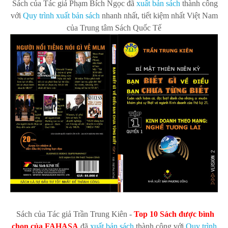
Sách của Tác giả Phạm Bích Ngọc
đã
xuất bản s
ách
thành công
với
Quy trình xuất bản sách
nhanh nhất, tiết kiệm nhất Việt Nam
của Trung tâm Sách Quốc Tế
Sách của Tác giả Trần Trung Kiên -
Top 10 Sách được bình
chọn của FAHASA
đã
xuất bản s
ách
thành công với
Quy trình