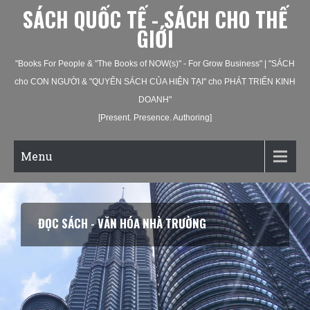
SÁCH QUỐC TẾ - SÁCH CHO THẾ
GIỚI
"Books For People & "The Books of NOW(s)" - For Grow Business" | "SÁCH
cho CON NGƯỜI & "QUYỂN SÁCH CỦA HIỆN TẠI" cho PHÁT TRIỂN KINH
DOANH"
[Present. Presence. Authoring]
Menu
ĐỌC SÁCH - VĂN HÓA NHÀ TRƯỜNG