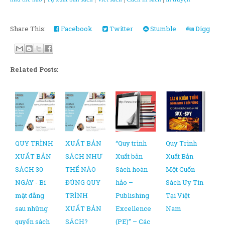
Share This:
Facebook
Twitter
Stumble
Digg
Related Posts:
QUY TRÌNH
XUẤT BẢN
“Quy trình
Quy Trình
XUẤT BẢN
SÁCH NHƯ
Xuất bản
Xuất Bản
SÁCH 30
THẾ NÀO
Sách hoàn
Một Cuốn
NGÀY - Bí
ĐÚNG QUY
hảo –
Sách Uy Tín
mật đằng
TRÌNH
Publishing
Tại Việt
sau những
XUẤT BẢN
Excellence
Nam
quyển sách
SÁCH?
(PE)” – Các