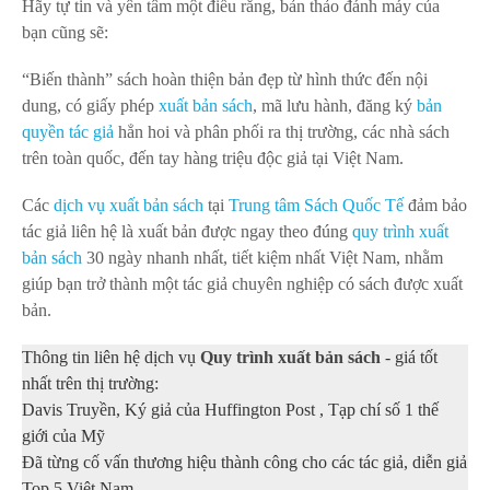
Hãy tự tin và yên tâm một điều rằng, bản thảo đánh máy của
bạn cũng sẽ:
“Biến thành” sách hoàn thiện bản đẹp từ hình thức đến nội
dung, có giấy phép
xuất bản sách
, mã lưu hành, đăng ký
bản
quyền tác giả
hẳn hoi và phân phối ra thị trường, các nhà sách
trên toàn quốc, đến tay hàng triệu độc giả tại Việt Nam.
Các
dịch vụ
xuất bản sách
tại
Trung tâm Sách Quốc Tế
đảm bảo
tác giả liên hệ là xuất bản được ngay theo đúng
quy trình xuất
bản sách
30 ngày nhanh nhất, tiết kiệm nhất Việt Nam,
nhằm
giúp bạn trở thành một tác giả
chuyên nghiệp có sách được
xuất
bản.
Thông tin liên hệ dịch vụ
Quy trình xuất bản sách
- giá tốt
nhất trên thị trường:
Davis Truyền, Ký giả của Huffington Post , Tạp chí số 1 thế
giới của Mỹ
Đã từng cố vấn thương hiệu thành công cho các tác giả, diễn giả
Top 5 Việt Nam