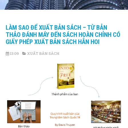
LÀM SAO ĐỂ XUẤT BẢN SÁCH – TỪ BẢN
THẢO ĐÁNH MÁY ĐẾN SÁCH HOÀN CHỈNH CÓ
GIẤY PHÉP XUẤT BẢN SÁCH HẲN HOI
13:09
XUẤT BẢN SÁCH