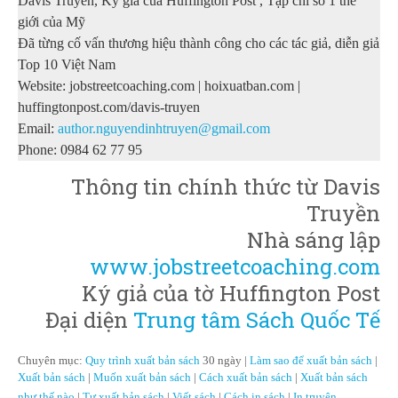
Davis Truyền, Ký giả của Huffington Post , Tạp chí số 1 thế
giới của Mỹ
Đã từng cố vấn thương hiệu thành công cho các tác giả, diễn giả
Top 10 Việt Nam
Website: jobstreetcoaching.com | hoixuatban.com |
huffingtonpost.com/davis-truyen
Email:
author.nguyendinhtruyen@gmail.com
Phone:
0984 62 77 95
Thông tin chính thức từ Davis
Truyền
Nhà sáng lập
www.jobstreetcoaching.com
Ký giả của tờ Huffington Post
Đại diện
Trung tâm Sách Quốc Tế
Chuyên mục:
Quy trình xuất bản sách
30 ngày |
Làm sao để xuất bản sách
|
Xuất bản sách
|
Muốn xuất bản sách
|
Cách xuất bản sách
|
Xuất bản sách
như thế nào
|
Tự xuất bản sách
|
Viết sách
|
Cách in sách
|
In truyện