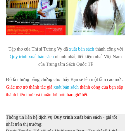
T
ập th
ơ c
ủa
Thi s
ĩ T
ư
ờng Vy
đã
xuất bản s
ách
thành công với
Quy trình xuất bản sách
nhanh nhất, tiết kiệm nhất Việt Nam
của Trung tâm Sách Quốc Tế
Đó là những bằng chứng cho thấy B
ạn
sẽ
lên một tầm cao
mới.
G
iấc mơ
trở thành tác giả
xuất bản sách
th
ành c
ông
của bạn
sắp
thành hiện thực
và
thuận lợi hơn bao giờ hết
.
Thông tin liên hệ dịch vụ
Quy trình xuất bản sách
- giá tốt
nhất trên thị trường: